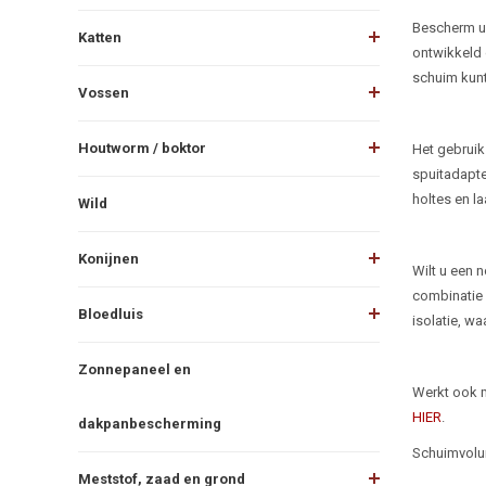
Beschr
Bescherm uw
Katten
ontwikkeld 
schuim kunt
Vossen
Houtworm / boktor
Het gebruik
spuitadapte
holtes en l
Wild
Konijnen
Wilt u een 
combinatie 
Bloedluis
isolatie, w
Zonnepaneel en
Werkt ook m
HIER
.
dakpanbescherming
Schuimvolum
Meststof, zaad en grond