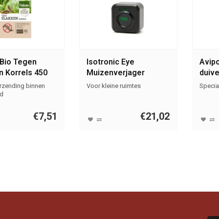
Bio Tegen
Isotronic Eye
Avipo
n Korrels 450
Muizenverjager
duive
trans
erzending binnen
Voor kleine ruimtes
Specia
d
€7,51
€21,02