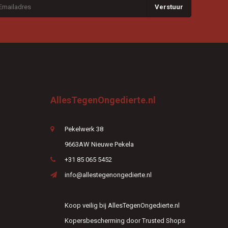
Verstuur
AllesTegenOngedierte.nl
Pekelwerk 38
9663AW Nieuwe Pekela
+31 85 065 5452
info@allestegenongedierte.nl
Koop veilig bij AllesTegenOngedierte.nl
Kopersbescherming door Trusted Shops