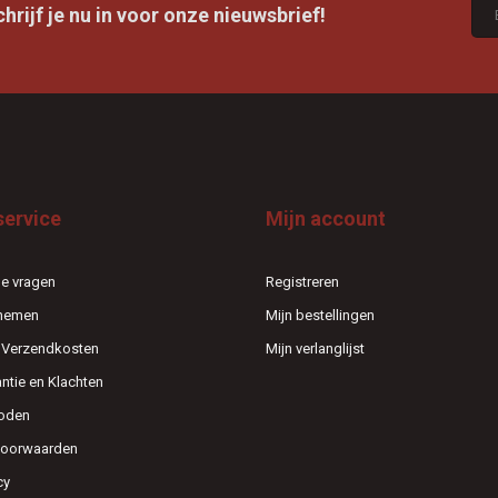
rijf je nu in voor onze nieuwsbrief!
service
Mijn account
e vragen
Registreren
pnemen
Mijn bestellingen
n Verzendkosten
Mijn verlanglijst
antie en Klachten
oden
voorwaarden
cy