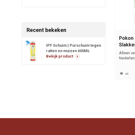
Recent bekeken
Pokon 
Slakke
IPF Schuim | Purschuim tegen
ratten en muizen 600ML
gram
Alleen v
Bekijk product
Nederlan