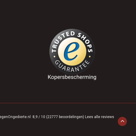
egenOngedierte.nl
:
8,9
/
10
(
22777
beoordelingen)
Lees alle reviews