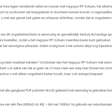
ijving
 huis tegen vervelende ratten en muizen met Hagopur IPF Schuim, het ultieme 
om te voorkomen dat knaagdieren er doorheen kunnen komen, in tegenstelling
 u met een gerust hart gaten en scheuren afdichten, zonder dat er ongedierte 
 van dit ongedierteschuim is eenvoudig en gemakkelijk dankzij de handige spu
rs bestellen, zodat u het Hagopur IPF Schuim meerdere keren kunt gebruiken.
aat het vervolgens uitharden. Indien nodig kunt u het schuim altijd nog bijwer
nog beter resultaat behalen? Combineer dan het Hagopur IPF Schuim met wer
bent u er zeker van dat er geen rat of muis meer een weg naar binnen kan vin
aardoor u niet alleen ongedierte buiten houdt, maar ook energie bespaart.
et alle gangbare PUR pistolen! Wordt geleverd met eenmalig te gebruiken kuns
e van één fles (600ml) tot 40L = 66l met 1000ml. bij gebruik van reductienaal