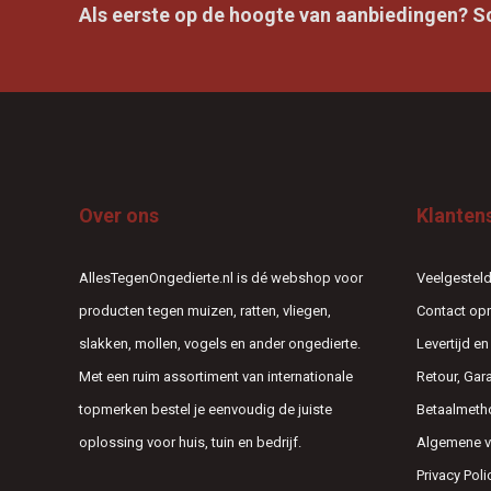
Als eerste op de hoogte van aanbiedingen? Sch
Over ons
Klanten
AllesTegenOngedierte.nl is dé webshop voor
Veelgesteld
producten tegen muizen, ratten, vliegen,
Contact o
slakken, mollen, vogels en ander ongedierte.
Levertijd e
Met een ruim assortiment van internationale
Retour, Gar
topmerken bestel je eenvoudig de juiste
Betaalmeth
oplossing voor huis, tuin en bedrijf.
Algemene 
Privacy Poli