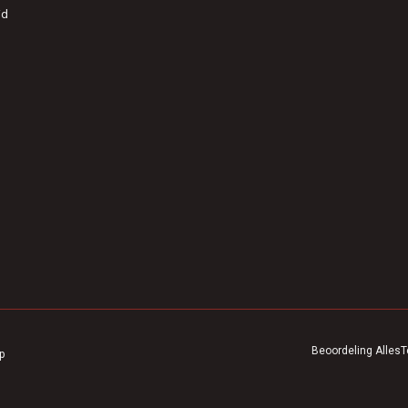
id
Beoordeling
AllesT
p