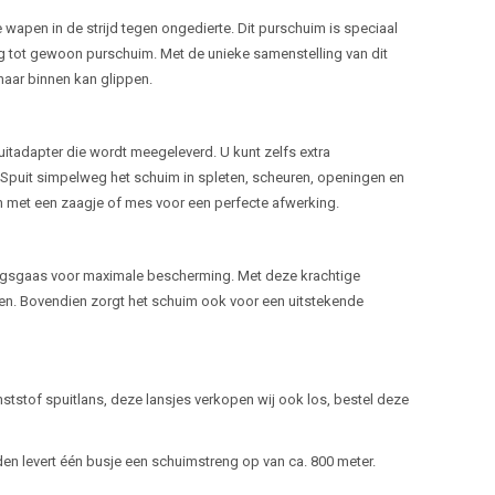
wapen in de strijd tegen ongedierte. Dit purschuim is speciaal
 tot gewoon purschuim. Met de unieke samenstelling van dit
naar binnen kan glippen.
itadapter die wordt meegeleverd. U kunt zelfs extra
 Spuit simpelweg het schuim in spleten, scheuren, openingen en
ken met een zaagje of mes voor een perfecte afwerking.
ingsgaas voor maximale bescherming. Met deze krachtige
den. Bovendien zorgt het schuim ook voor een uitstekende
tstof spuitlans, deze lansjes verkopen wij ook los, bestel deze
den levert één busje een schuimstreng op van ca. 800 meter.