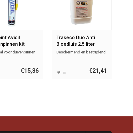
int Avisil
Traseco Duo Anti
npinnen kit
Bloedluis 2,5 liter
parant
al voor duivenpinnen
Beschermend en bestrijdend
€15,36
€21,41