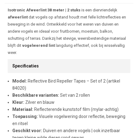
Beschrijving
Isotronic Afweerlint 38 meter | 2 stuks
is een diervriendelijk
afweerlint
dat vogels op afstand houdt met felle lichtreflecties en
beweging in de wind. Ontwikkeld voor het weren van duiven en
andere vogels en ideaal voor fruitbomen, moestuin, balkon,
schutting of terras. Dankzij het stevige, weersbestendige materiaal
blijft dit
vogelwerend lint
langdurig effectief, ook bij wisselvallig
weer.
Specificaties
Model:
Reflective Bird Repeller Tapes – Set of 2 (artikel
84020)
Beschikbare varianten:
Set van 2 rollen
Kleur:
Zilver en blauw
Materiaal:
Reflecterende kunststof film (mylar-achtig)
Toepassing:
Visuele vogelwering door reflectie, beweging
en ritsel
Geschikt voor:
Duiven en andere vogels | ook inzetbaar
tegen kleine wilde dieren rond gewas