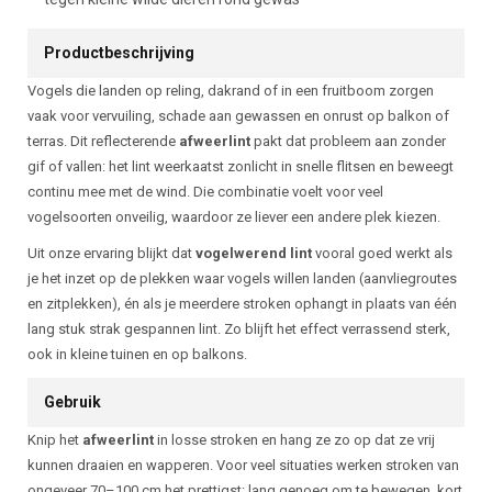
Productbeschrijving
Vogels die landen op reling, dakrand of in een fruitboom zorgen
vaak voor vervuiling, schade aan gewassen en onrust op balkon of
terras. Dit reflecterende
afweerlint
pakt dat probleem aan zonder
gif of vallen: het lint weerkaatst zonlicht in snelle flitsen en beweegt
continu mee met de wind. Die combinatie voelt voor veel
vogelsoorten onveilig, waardoor ze liever een andere plek kiezen.
Uit onze ervaring blijkt dat
vogelwerend lint
vooral goed werkt als
je het inzet op de plekken waar vogels willen landen (aanvliegroutes
en zitplekken), én als je meerdere stroken ophangt in plaats van één
lang stuk strak gespannen lint. Zo blijft het effect verrassend sterk,
ook in kleine tuinen en op balkons.
Gebruik
Knip het
afweerlint
in losse stroken en hang ze zo op dat ze vrij
kunnen draaien en wapperen. Voor veel situaties werken stroken van
ongeveer 70–100 cm het prettigst: lang genoeg om te bewegen, kort