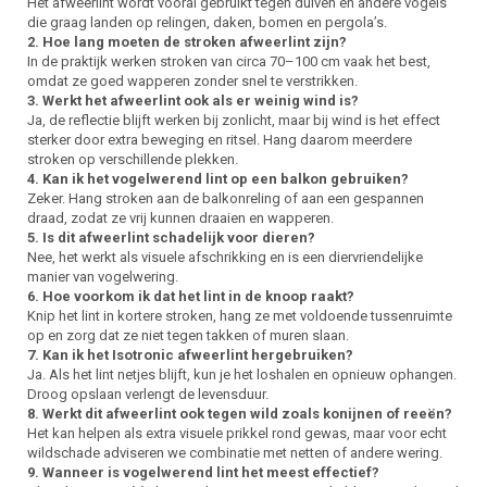
Het afweerlint wordt vooral gebruikt tegen duiven en andere vogels
die graag landen op relingen, daken, bomen en pergola’s.
2. Hoe lang moeten de stroken afweerlint zijn?
In de praktijk werken stroken van circa 70–100 cm vaak het best,
omdat ze goed wapperen zonder snel te verstrikken.
3. Werkt het afweerlint ook als er weinig wind is?
Ja, de reflectie blijft werken bij zonlicht, maar bij wind is het effect
sterker door extra beweging en ritsel. Hang daarom meerdere
stroken op verschillende plekken.
4. Kan ik het vogelwerend lint op een balkon gebruiken?
Zeker. Hang stroken aan de balkonreling of aan een gespannen
draad, zodat ze vrij kunnen draaien en wapperen.
5. Is dit afweerlint schadelijk voor dieren?
Nee, het werkt als visuele afschrikking en is een diervriendelijke
manier van vogelwering.
6. Hoe voorkom ik dat het lint in de knoop raakt?
Knip het lint in kortere stroken, hang ze met voldoende tussenruimte
op en zorg dat ze niet tegen takken of muren slaan.
7. Kan ik het Isotronic afweerlint hergebruiken?
Ja. Als het lint netjes blijft, kun je het loshalen en opnieuw ophangen.
Droog opslaan verlengt de levensduur.
8. Werkt dit afweerlint ook tegen wild zoals konijnen of reeën?
Het kan helpen als extra visuele prikkel rond gewas, maar voor echt
wildschade adviseren we combinatie met netten of andere wering.
9. Wanneer is vogelwerend lint het meest effectief?