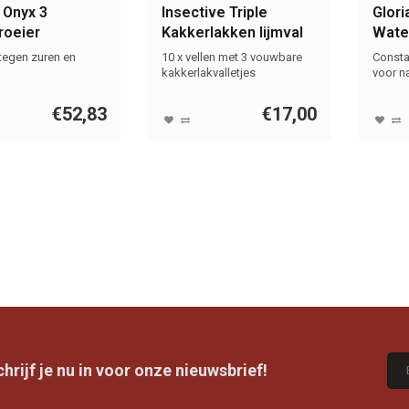
 Onyx 3
Insective Triple
Glori
roeier
Kakkerlakken lijmval
Wate
10 li
tegen zuren en
10 x vellen met 3 vouwbare
Consta
comp
kakkerlakvalletjes
voor na
€52,83
€17,00
rijf je nu in voor onze nieuwsbrief!