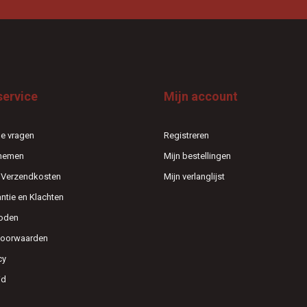
service
Mijn account
e vragen
Registreren
pnemen
Mijn bestellingen
n Verzendkosten
Mijn verlanglijst
antie en Klachten
oden
voorwaarden
cy
id