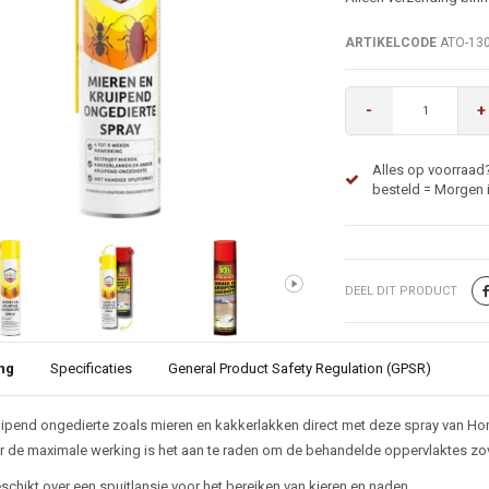
ARTIKELCODE
ATO-13
-
+
Alles op voorraad?
besteld = Morgen i
DEEL DIT PRODUCT
ng
Specificaties
General Product Safety Regulation (GPSR)
ijving
ruipend ongedierte zoals mieren en kakkerlakken direct met deze spray van H
 de maximale werking is het aan te raden om de behandelde oppervlaktes zov
schikt over een spuitlansje voor het bereiken van kieren en naden.