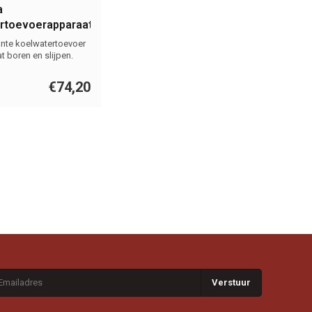
a
rtoevoerapparaat
ter kunststof
nte koelwatertoevoer
leet
t boren en slijpen.
€74,20
Verstuur