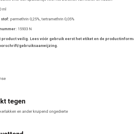
 ml
stof:
permethrin 0,25%, tertramethrin 0,05%
snummer:
15933 N
 product veilig. Lees vóór gebruik eerst het etiket en de productinforma
orschrift/gebruiksaanwijzing.
nse
kt tegen
kerlakken en ander kruipend ongedierte