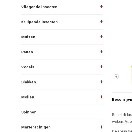
Vliegende insecten
Kruipende insecten
Muizen
Ratten
Vogels
Slakken
Mollen
Beschrijvi
Spinnen
Beschr
Bestrijdt k
weken. Voor
Marterachtigen
De spray be