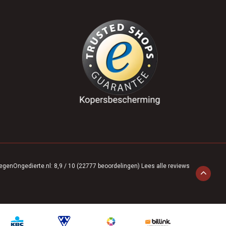
egenOngedierte.nl
:
8,9
/
10
(
22777
beoordelingen)
Lees alle reviews