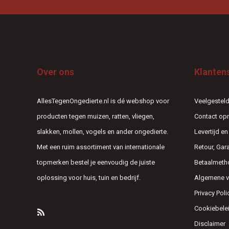
Over ons
Klanten
AllesTegenOngedierte.nl is dé webshop voor
Veelgesteld
producten tegen muizen, ratten, vliegen,
Contact o
slakken, mollen, vogels en ander ongedierte.
Levertijd e
Met een ruim assortiment van internationale
Retour, Gar
topmerken bestel je eenvoudig de juiste
Betaalmeth
oplossing voor huis, tuin en bedrijf.
Algemene 
Privacy Poli
Cookiebele
Disclaimer