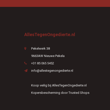
AllesTegenOngedierte.nl
Pekelwerk 38
9663AW Nieuwe Pekela
+31 85 065 5452
info@allestegenongedierte.nl
Koop veilig bij AllesTegenOngedierte.nl
Kopersbescherming door Trusted Shops