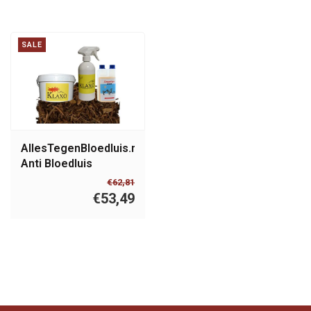
SALE
AllesTegenBloedluis.nl
Anti Bloedluis
Winterklaar pakket
€62,81
middel
€53,49