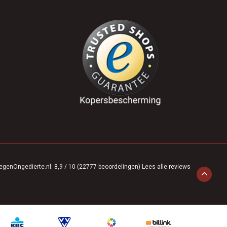
egenOngedierte.nl
:
8,9
/
10
(
22777
beoordelingen)
Lees alle reviews