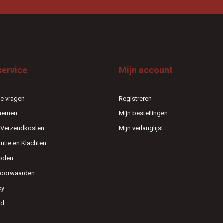
service
Mijn account
e vragen
Registreren
pnemen
Mijn bestellingen
n Verzendkosten
Mijn verlanglijst
antie en Klachten
oden
voorwaarden
cy
id