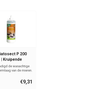
iatosect P 200
| Kruipende
cten
digd de wasachtige
rmlaag van de mieren.
€9,31