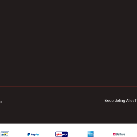
Beoordeling
AllesT
p