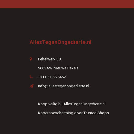
AllesTegenOngedierte.nl
Pekelwerk 38
9663AW Nieuwe Pekela
+31 85 065 5452
info@allestegenongedierte.nl
Koop veilig bij AllesTegenOngedierte.nl
Kopersbescherming door Trusted Shops