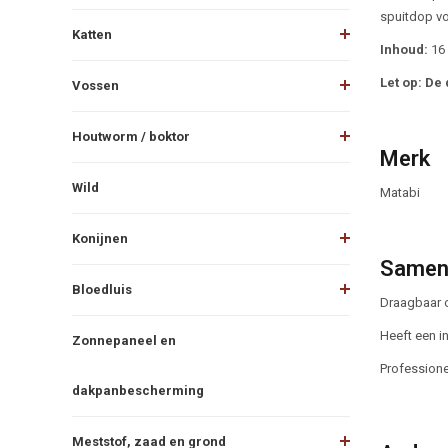
spuitdop vo
Katten
Inhoud:
16 l
Let op: De 
Vossen
Houtworm / boktor
Merk
Wild
Matabi
Konijnen
Samen
Bloedluis
Draagbaar o
Heeft een in
Zonnepaneel en
Professione
dakpanbescherming
Meststof, zaad en grond