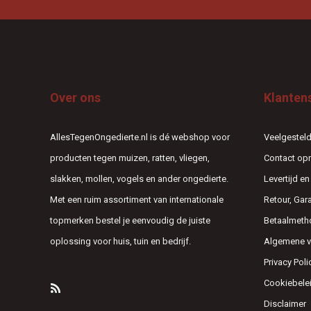
Over ons
Klanten
AllesTegenOngedierte.nl is dé webshop voor
Veelgesteld
producten tegen muizen, ratten, vliegen,
Contact o
slakken, mollen, vogels en ander ongedierte.
Levertijd e
Met een ruim assortiment van internationale
Retour, Gar
topmerken bestel je eenvoudig de juiste
Betaalmeth
oplossing voor huis, tuin en bedrijf.
Algemene 
Privacy Poli
Cookiebele
Disclaimer