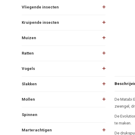
Vliegende insecten
Kruipende insecten
Muizen
Ratten
Vogels
Beschrijvi
Slakken
Beschr
Mollen
De Matabi E
zwengel, dr
Spinnen
De Evolutio
te maken.
Marterachtigen
De drukspui