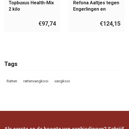
Topbuxus Health-Mix
Refona Aaltjes tegen
2 kilo
Engerlingen en
Emelten 500 m2
€97,74
€124,15
Tags
Ratten
rattenvangkooi
vangkooi
Als eerste op de hoogte van aanbiedingen? Schrijf