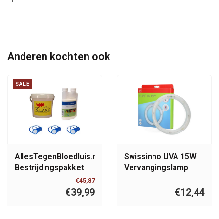
Anderen kochten ook
SALE
AllesTegenBloedluis.nl
Swissinno UVA 15W
Bestrijdingspakket
Vervangingslamp
voor kleine
Insect Catcher Indoor
€45,87
kippenhokken
15W
€39,99
€12,44