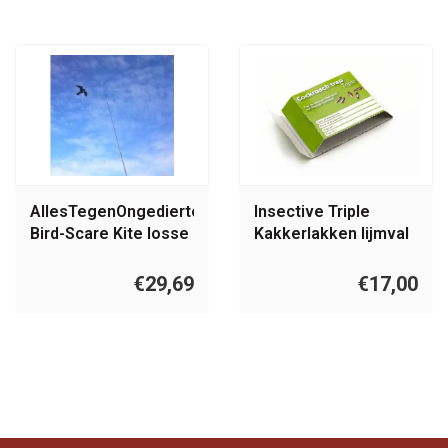
AllesTegenOngedierte.nl
Insective Triple
Bird-Scare Kite losse
Kakkerlakken lijmval
vlieger
€29,69
€17,00