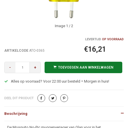
Image
1
/ 2
LEVERTIJD
OP VOORRAAD
€16,21
ARTIKELCODE
ATO-0365
-
+
TOEVOEGEN AAN WINKELWAGEN
Alles op voorraad? Voor 22:00 uur besteld = Morgen in huis!
DEEL DIT PRODUCT
Beschrijving
Beschrijving
De Mosquito No-Pic muggenverjager van Olan voor in het