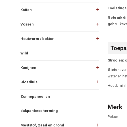
Toelating
Katten
Gebruik dit
gebruiksvo
Vossen
Houtworm / boktor
Toepa
Wild
Strooien:
g
Konijnen
Gieten:
ver
water en he
Bloedluis
Houdt mini
Zonnepaneel en
Merk
dakpanbescherming
Pokon
Meststof, zaad en grond