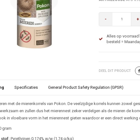
-
+
Alles op voorraad
besteld = Maandag
DEEL DIT PRODUCT
ng
Specificaties
General Product Safety Regulation (GPSR)
ijving
ieren met de mierenkorrels van Pokon. De veelzijdige korrels kunnen zowel gest
erkzaam en zullen dus het mierennest zeker verdelgen als de mieren de korre
ook in vloeibare vorm in het mierennest gieten waardoor er een direct werking o
0 gram
stof:
Pyrethrinen 0,174% w/w (1,74 g/kg)