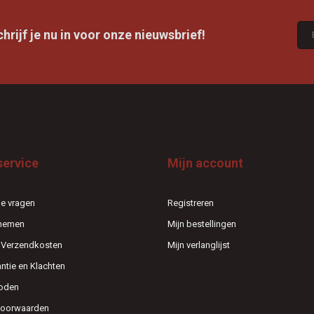
rijf je nu in voor onze nieuwsbrief!
service
Mijn account
e vragen
Registreren
pnemen
Mijn bestellingen
n Verzendkosten
Mijn verlanglijst
antie en Klachten
oden
voorwaarden