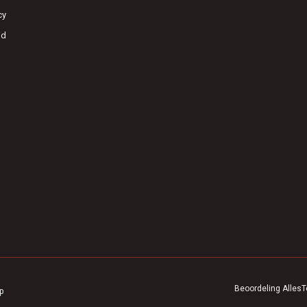
cy
id
Beoordeling
AllesT
p