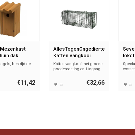
 Mezenkast
AllesTegenOngedierte.nl
Seve
huin dak
Katten vangkooi
loks
Groen
500M
ogels, bestrijd de
Katten vangkooi met groene
Specia
poedercoating en 1 ingang
vosse
€11,42
€32,66