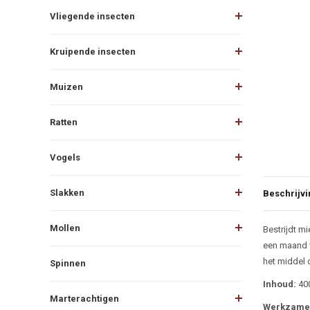
Vliegende insecten
Kruipende insecten
Muizen
Ratten
Vogels
Slakken
Beschrijvi
Beschr
Mollen
Bestrijdt m
een maand w
het middel 
Spinnen
Inhoud:
40
Marterachtigen
Werkzame 