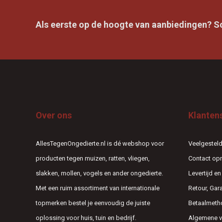
Als eerste op de hoogte van aanbiedingen? Sch
Over ons
Klanten
AllesTegenOngedierte.nl is dé webshop voor
Veelgesteld
producten tegen muizen, ratten, vliegen,
Contact o
slakken, mollen, vogels en ander ongedierte.
Levertijd e
Met een ruim assortiment van internationale
Retour, Gar
topmerken bestel je eenvoudig de juiste
Betaalmeth
oplossing voor huis, tuin en bedrijf.
Algemene 