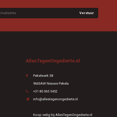
Verstuur
AllesTegenOngedierte.nl
Pekelwerk 38
9663AW Nieuwe Pekela
+31 85 065 5452
info@allestegenongedierte.nl
Koop veilig bij AllesTegenOngedierte.nl