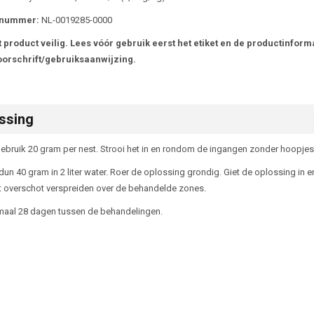
snummer:
NL-0019285-0000
 product veilig. Lees vóór gebruik eerst het etiket en de productinforma
orschrift/gebruiksaanwijzing.
ssing
ebruik 20 gram per nest. Strooi het in en rondom de ingangen zonder hoopjes
dun 40 gram in 2 liter water. Roer de oplossing grondig. Giet de oplossing in
t overschot verspreiden over de behandelde zones.
maal 28 dagen tussen de behandelingen.