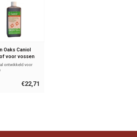
n Oaks Caniol
tof voor vossen
L
al ontwikkeld voor
n
€22,71