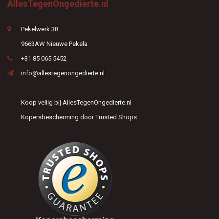
AllesTegenOngedierte.nl
Pekelwerk 38
9663AW Nieuwe Pekela
+31 85 065 5452
info@allestegenongedierte.nl
Koop veilig bij AllesTegenOngedierte.nl
Kopersbescherming door Trusted Shops