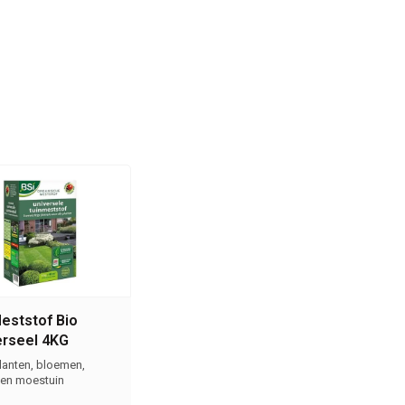
eststof Bio
erseel 4KG
lanten, bloemen,
en moestuin