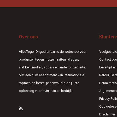
Over ons
Klanten
AllesTegenOngedierte.nl is dé webshop voor
Veelgesteld
producten tegen muizen, ratten, vliegen,
Contact o
slakken, mollen, vogels en ander ongedierte.
Levertijd e
Met een ruim assortiment van internationale
Retour, Gar
topmerken bestel je eenvoudig de juiste
Betaalmeth
oplossing voor huis, tuin en bedrijf.
Algemene 
Privacy Poli
Cookiebele
Disclaimer