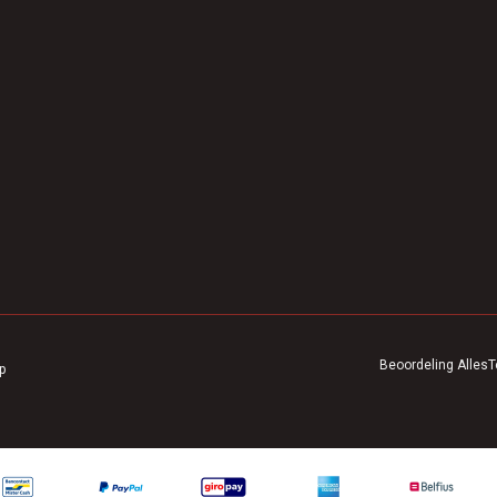
Beoordeling
AllesT
p