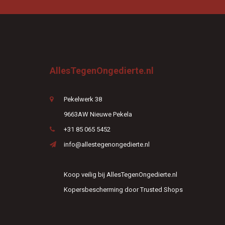
AllesTegenOngedierte.nl
Pekelwerk 38
9663AW Nieuwe Pekela
+31 85 065 5452
info@allestegenongedierte.nl
Koop veilig bij AllesTegenOngedierte.nl
Kopersbescherming door Trusted Shops