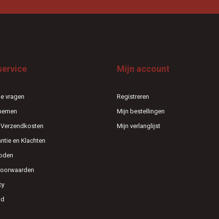
service
Mijn account
e vragen
Registreren
pnemen
Mijn bestellingen
n Verzendkosten
Mijn verlanglijst
antie en Klachten
oden
voorwaarden
cy
id