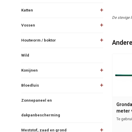
Katten
De stevige l
Vossen
Houtworm / boktor
Andere
Wild
Konijnen
Bloedluis
Zonnepaneel en
Gronda
meter 
dakpanbescherming
vogelv
Te gebru
Meststof, zaad en grond