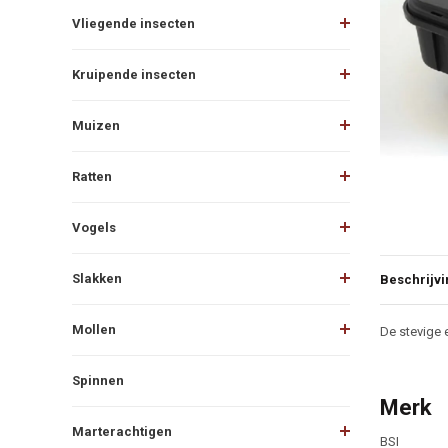
Vliegende insecten
Kruipende insecten
Muizen
Ratten
Vogels
Slakken
Beschrijvi
Beschr
Mollen
De stevige 
Spinnen
Merk
Marterachtigen
BSI