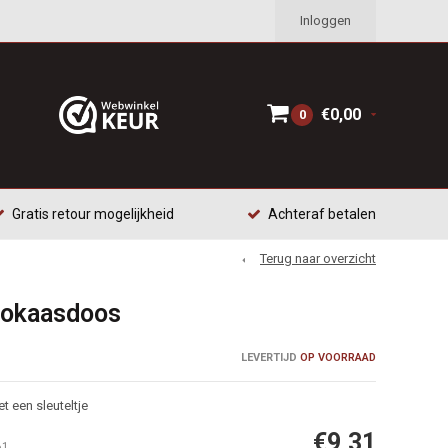
Inloggen
€0,00
0
Gratis retour mogelijkheid
Achteraf betalen
Terug naar overzicht
 lokaasdoos
LEVERTIJD
OP VOORRAAD
 een sleuteltje
€9,31
61