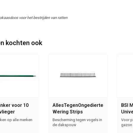
okaasdoos voor het bestrijden van ratten
n kochten ook
nker voor 10
AllesTegenOngedierte.nl
BSI M
vlieger
Wering Strips
Univ
erschrikkers
iken op alle merken
Bescherming tegen vogels in
Voor p
de dakspouw
gazon 