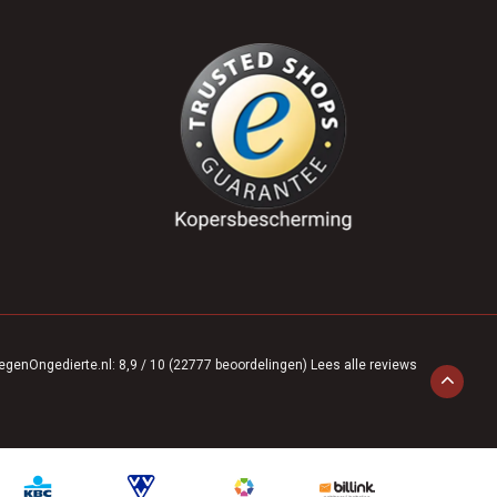
egenOngedierte.nl
:
8,9
/
10
(
22777
beoordelingen)
Lees alle reviews