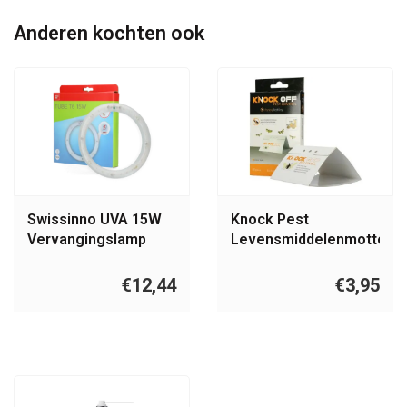
Anderen kochten ook
Swissinno UVA 15W
Knock Pest
Vervangingslamp
Levensmiddelenmottenva
Insect Catcher Indoor
Delta 2st.
15W
€12,44
€3,95