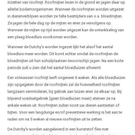
inzetten van roofmijt. Roofmijten leven in de grond en jagen daar op
allerlei bodemorganismen. Wanneer de roofmijten worden uitgezet
in dierenverblijven worden ze felle bestrijders van o.a. bloedmijten.
Ze jagen de hele dag op de mijten en eten ze vervolgens op.
Wanneer de mijten op tijd worden uitgezet kan de ontwikkeling van
een plaag bloedluis voorkomen worden.
Wanneer de Dutchy's worden ingezet lijkt het alsof het aantal
bloedluis meer worden. Dit komt echter omdat de roofmijten de
bloedmijten uit hun schuilplaatsen tevoorschijn jagen. Na een korte
periode zult u zien dat het aantal bloedluizen afneemt.
Een volwassen roofmijt leeft ongeveer 6 weken. Als alle bloedluizen
zijn opgegeten door de roofmijten zal de hoeveelheid roofmijten
langzaam verminderen, bij gebrek aan luizen eten ze elkaar op. Bij
blijvend voedselgebrek (geen bloedluizen meer) sterven ze na
enkele weken uit. Roofmijten zullen nooit uw dieren aantasten of
bijten. Voor een langdurige en/of preventieve werking is het aan te
raden om na 5 weken al nieuwe roofmijten uit te zetten.
De Dutchy's worden aangeleverd in een kunststof fles met