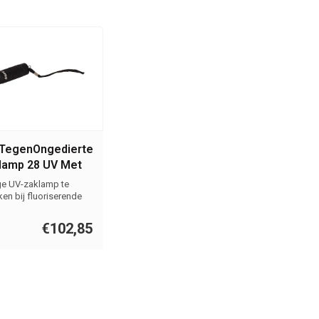
sTegenOngedierte.nl
lamp 28 UV Met
V Led Lampjes
e UV-zaklamp te
en bij fluoriserende
ffe...
€102,85