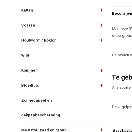
Katten
Beschrijvi
Vossen
Beschr
Met deze RV
ondergrond.
Houtworm / boktor
De pinnen w
Wild
Konijnen
Te geb
Bloedluis
Alle soorte
Zonnepaneel en
De vogelpin
dakpanbescherming
Meststof, zaad en grond
Andere