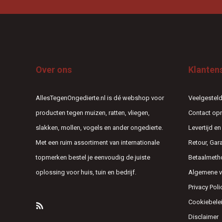
Over ons
Klanten
AllesTegenOngedierte.nl is dé webshop voor
Veelgesteld
producten tegen muizen, ratten, vliegen,
Contact o
slakken, mollen, vogels en ander ongedierte.
Levertijd e
Met een ruim assortiment van internationale
Retour, Gar
topmerken bestel je eenvoudig de juiste
Betaalmeth
oplossing voor huis, tuin en bedrijf.
Algemene 
Privacy Poli
Cookiebele
Disclaimer