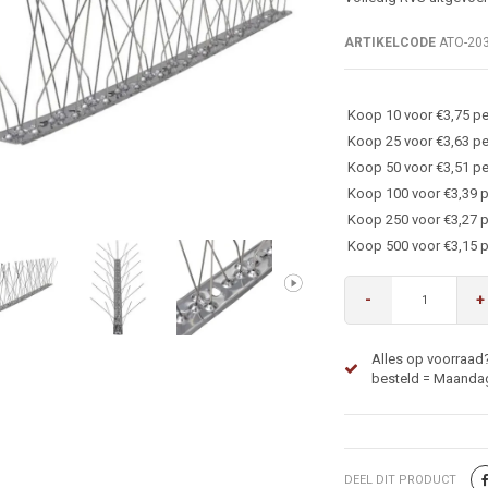
ARTIKELCODE
ATO-20
Koop 10 voor €3,75 pe
Koop 25 voor €3,63 pe
Koop 50 voor €3,51 pe
Koop 100 voor €3,39 p
Koop 250 voor €3,27 p
Koop 500 voor €3,15 p
-
+
Alles op voorraad
besteld = Maandag
DEEL DIT PRODUCT