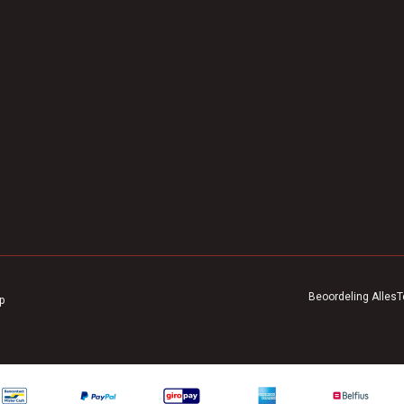
Beoordeling
AllesT
p