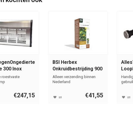
egenOngedierte.nl
BSI Herbex
Alle
e 300 Inox
Onkruidbestrijding 900
Loop
r
ml
21 U
e roestvaste
Alleen verzending binnen
Handig
amp
Nederland
gebruik
volgsto
€247,15
€41,55