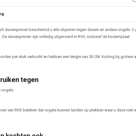
ng
ijving
S duivenpinnen beschermd u alle objecten tegen duiven en andere vogels. U p
 De duivenpinnen zijn volledig uitgevoerd in RVS, inclusief de bodemplaat.
orden per stuk verkocht en hebben een lengte van 50 CM. Korting bij grotere a
ruiken tegen
n vogels
nen van RVS beletten dat vogels kunnen landen op plekken waar u deze niet 
n kochten ook