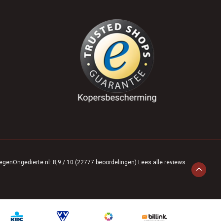
egenOngedierte.nl
:
8,9
/
10
(
22777
beoordelingen)
Lees alle reviews