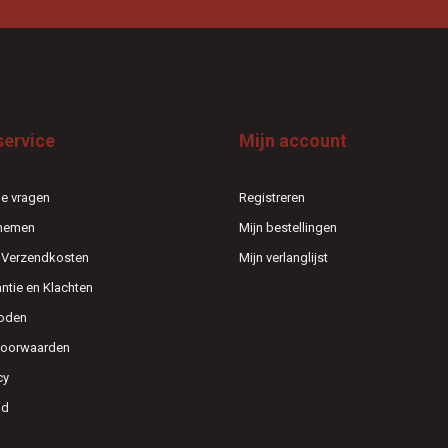
service
Mijn account
e vragen
Registreren
pnemen
Mijn bestellingen
n Verzendkosten
Mijn verlanglijst
antie en Klachten
oden
voorwaarden
cy
id