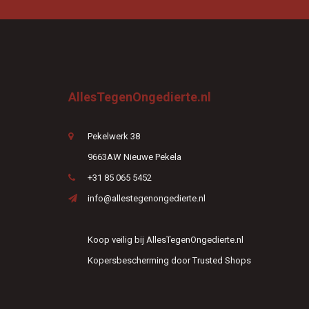
AllesTegenOngedierte.nl
Pekelwerk 38
9663AW Nieuwe Pekela
+31 85 065 5452
info@allestegenongedierte.nl
Koop veilig bij AllesTegenOngedierte.nl
Kopersbescherming door Trusted Shops