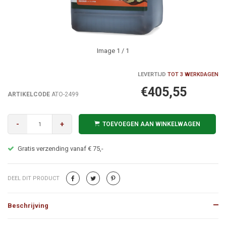
Image
1
/ 1
LEVERTIJD
TOT 3 WERKDAGEN
€405,55
ARTIKELCODE
ATO-2499
-
+
TOEVOEGEN AAN WINKELWAGEN
Alles op voorraad? In het weekend besteld = Maandag in huis!
DEEL DIT PRODUCT
Beschrijving