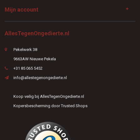
Mijn account
AllesTegenOngedierte.nl
Pekelwerk 38
9663AW Nieuwe Pekela
+31 85 065 5452
info@allestegenongedierte.nl
Koop veilig bij AllesTegenOngedierte.nl
Kopersbescherming door Trusted Shops