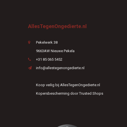
AllesTegenOngedierte.nl
Pekelwerk 38
9663AW Nieuwe Pekela
+31 85 065 5452
info@allestegenongedierte.nl
Koop veilig bij AllesTegenOngedierte.nl
Kopersbescherming door Trusted Shops