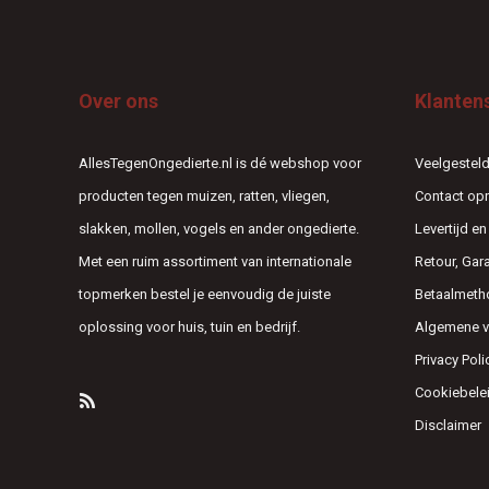
Over ons
Klanten
AllesTegenOngedierte.nl is dé webshop voor
Veelgesteld
producten tegen muizen, ratten, vliegen,
Contact o
slakken, mollen, vogels en ander ongedierte.
Levertijd e
Met een ruim assortiment van internationale
Retour, Gar
topmerken bestel je eenvoudig de juiste
Betaalmeth
oplossing voor huis, tuin en bedrijf.
Algemene 
Privacy Poli
Cookiebele
Disclaimer