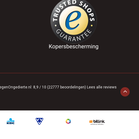
egenOngedierte.nl
:
8,9
/
10
(
22777
beoordelingen)
Lees alle reviews