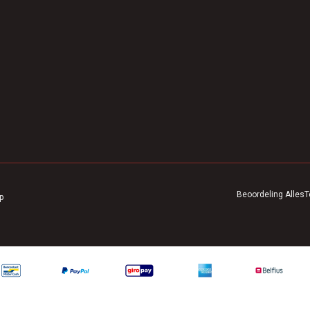
Beoordeling
AllesT
p