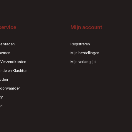
service
Mijn account
e vragen
Registreren
pnemen
Mijn bestellingen
n Verzendkosten
Mijn verlanglijst
antie en Klachten
oden
voorwaarden
cy
id