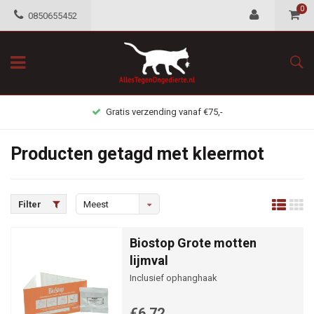
0
0850655452
Gratis verzending vanaf €75,-
Producten getagd met kleermot
Filter
Meest
bekeken
Biostop Grote motten
lijmval
Inclusief ophanghaak
€6,72