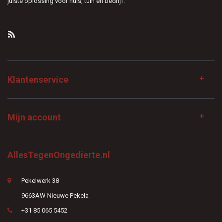
juiste oplossing voor huis, tuin en bedrijf.
Klantenservice
Mijn account
AllesTegenOngedierte.nl
Pekelwerk 38
9663AW Nieuwe Pekela
+31 85 065 5452