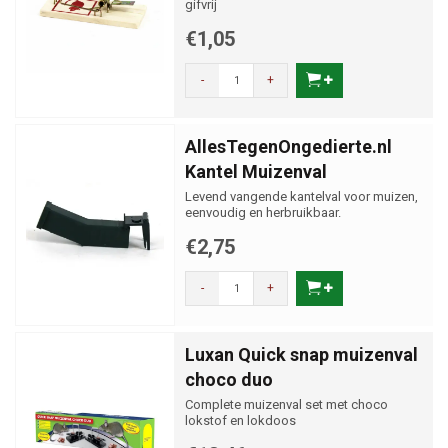
gifvrij
€1,05
-
+
AllesTegenOngedierte.nl
Kantel Muizenval
Levend vangende kantelval voor muizen,
eenvoudig en herbruikbaar.
€2,75
-
+
Luxan Quick snap muizenval
choco duo
Complete muizenval set met choco
lokstof en lokdoos