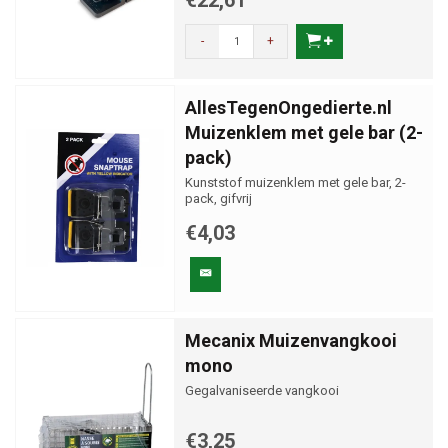
€22,61
-
+
AllesTegenOngedierte.nl
Muizenklem met gele bar (2-
pack)
Kunststof muizenklem met gele bar, 2-
pack, gifvrij
€4,03
Mecanix Muizenvangkooi
mono
Gegalvaniseerde vangkooi
€3,25