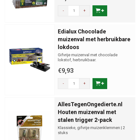
-
+
Edialux Chocolade
muizenval met herbruikbare
lokdoos
Gifvrije muizenval met chocolade
lokstof, herbruikbaar.
€9,93
-
+
AllesTegenOngedierte.nl
Houten muizenval met
stalen trigger 2-pack
Klassieke, gifvrije muizenklemmen | 2
stuks