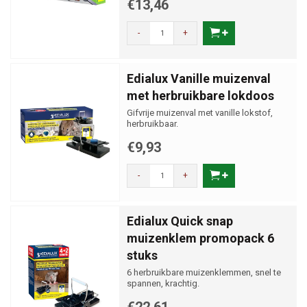
€13,46
-
+
Edialux Vanille muizenval
met herbruikbare lokdoos
Gifvrije muizenval met vanille lokstof,
herbruikbaar.
€9,93
-
+
Edialux Quick snap
muizenklem promopack 6
stuks
6 herbruikbare muizenklemmen, snel te
spannen, krachtig.