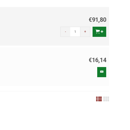
€91,80
-
+
€16,14