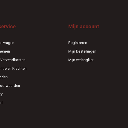
service
Mijn account
e vragen
Registreren
pnemen
Mijn bestellingen
n Verzendkosten
Mijn verlanglijst
antie en Klachten
oden
voorwaarden
cy
id