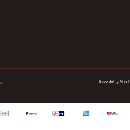
Beoordeling
AllesT
p