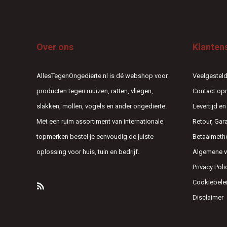
Over ons
Klanten
AllesTegenOngedierte.nl is dé webshop voor
Veelgesteld
producten tegen muizen, ratten, vliegen,
Contact o
slakken, mollen, vogels en ander ongedierte.
Levertijd e
Met een ruim assortiment van internationale
Retour, Gar
topmerken bestel je eenvoudig de juiste
Betaalmeth
oplossing voor huis, tuin en bedrijf.
Algemene 
Privacy Poli
Cookiebele
Disclaimer