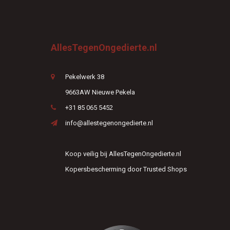
AllesTegenOngedierte.nl
Pekelwerk 38
9663AW Nieuwe Pekela
+31 85 065 5452
info@allestegenongedierte.nl
Koop veilig bij AllesTegenOngedierte.nl
Kopersbescherming door Trusted Shops