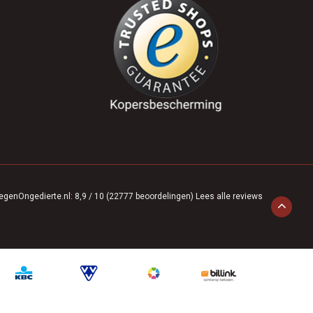
egenOngedierte.nl
:
8,9
/
10
(
22777
beoordelingen)
Lees alle reviews