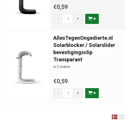
€0,59
-
+
AllesTegenOngedierte.nl
Solarblocker / Solarslider
bevestigingsclip
Transparant
in 2 maten
€0,59
-
+