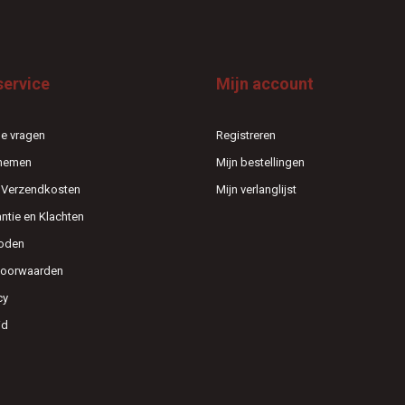
service
Mijn account
e vragen
Registreren
pnemen
Mijn bestellingen
n Verzendkosten
Mijn verlanglijst
antie en Klachten
oden
voorwaarden
cy
id