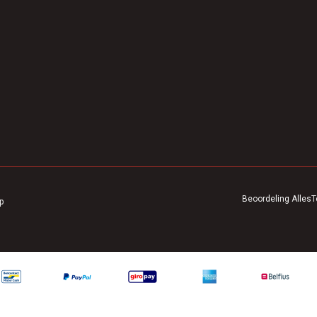
Beoordeling
AllesT
p