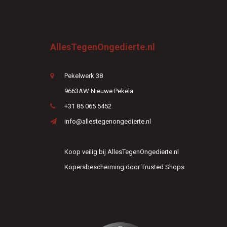
AllesTegenOngedierte.nl
Pekelwerk 38
9663AW Nieuwe Pekela
+31 85 065 5452
info@allestegenongedierte.nl
Koop veilig bij AllesTegenOngedierte.nl
Kopersbescherming door Trusted Shops