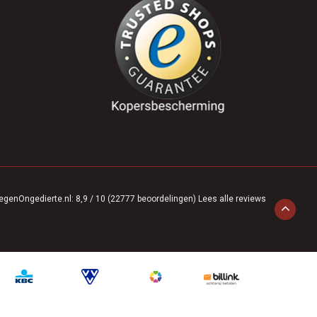
egenOngedierte.nl
:
8,9
/
10
(
22777
beoordelingen)
Lees alle reviews