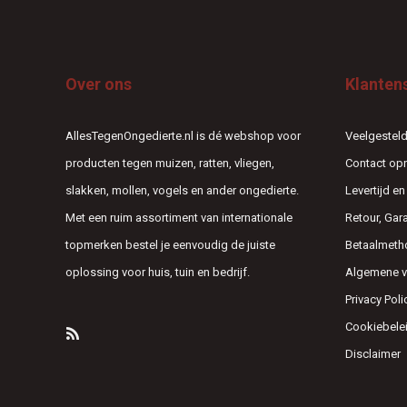
Over ons
Klanten
AllesTegenOngedierte.nl is dé webshop voor
Veelgesteld
producten tegen muizen, ratten, vliegen,
Contact o
slakken, mollen, vogels en ander ongedierte.
Levertijd e
Met een ruim assortiment van internationale
Retour, Gar
topmerken bestel je eenvoudig de juiste
Betaalmeth
oplossing voor huis, tuin en bedrijf.
Algemene 
Privacy Poli
Cookiebele
Disclaimer