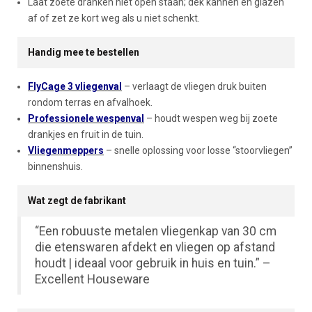
Laat zoete dranken niet open staan; dek kannen en glazen
af of zet ze kort weg als u niet schenkt.
Handig mee te bestellen
FlyCage 3 vliegenval
– verlaagt de vliegen druk buiten
rondom terras en afvalhoek.
Professionele wespenval
– houdt wespen weg bij zoete
drankjes en fruit in de tuin.
Vliegenmeppers
– snelle oplossing voor losse “stoorvliegen”
binnenshuis.
Wat zegt de fabrikant
“Een robuuste metalen vliegenkap van 30 cm
die etenswaren afdekt en vliegen op afstand
houdt | ideaal voor gebruik in huis en tuin.” –
Excellent Houseware