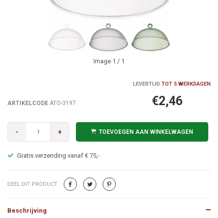
Image
1
/ 1
LEVERTIJD
TOT 5 WERKDAGEN
€2,46
ARTIKELCODE
ATO-3197
-
+
TOEVOEGEN AAN WINKELWAGEN
Alles op voorraad? Zondag besteld = Maandag in huis!
DEEL DIT PRODUCT
Beschrijving