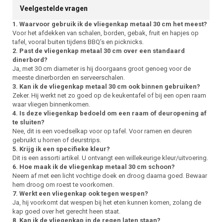
Veelgestelde vragen
1. Waarvoor gebruik ik de vliegenkap metaal 30 cm het meest?
Voor het afdekken van schalen, borden, gebak, fruit en hapjes op
tafel, vooral buiten tijdens BBQ’s en picknicks.
2. Past de vliegenkap metaal 30 cm over een standaard
dinerbord?
Ja, met 30 cm diameter is hij doorgaans groot genoeg voor de
meeste dinerborden en serveerschalen.
3. Kan ik de vliegenkap metaal 30 cm ook binnen gebruiken?
Zeker. Hij werkt net zo goed op de keukentafel of bij een open raam
waar vliegen binnenkomen.
4. Is deze vliegenkap bedoeld om een raam of deuropening af
te sluiten?
Nee, dit is een voedselkap voor op tafel. Voor ramen en deuren
gebruikt u horren of deurstrips.
5. Krijg ik een specifieke kleur?
Dit is een assorti artikel. U ontvangt een willekeurige kleur/uitvoering.
6. Hoe maak ik de vliegenkap metaal 30 cm schoon?
Neem af met een licht vochtige doek en droog daarna goed. Bewaar
hem droog om roest te voorkomen.
7. Werkt een vliegenkap ook tegen wespen?
Ja, hij voorkomt dat wespen bij het eten kunnen komen, zolang de
kap goed over het gerecht heen staat.
8. Kan ik de vliegenkap in de regen laten staan?