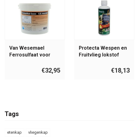
Van Wesemael
Protecta Wespen en
Ferrosulfaat voor
Fruitvlieg lokstof
gazons 5 kg
Concentraat 500ML
€32,95
€18,13
Tags
etenkap
vliegenkap