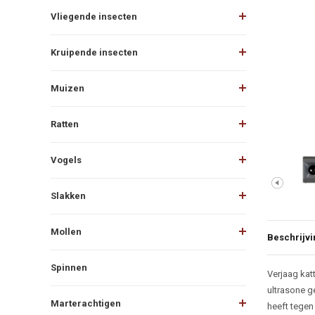
Vliegende insecten
Kruipende insecten
Muizen
Ratten
Vogels
Slakken
Mollen
Beschrijvi
Spinnen
Beschr
Verjaag kat
ultrasone g
Marterachtigen
heeft tegen 