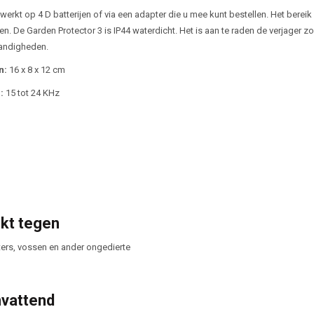
werkt op 4 D batterijen of via een adapter die u mee kunt bestellen. Het berei
en. De Garden Protector 3 is IP44 waterdicht. Het is aan te raden de verjager 
ndigheden.
n:
16 x 8 x 12 cm
e:
15 tot 24 KHz
kt tegen
ters, vossen en ander ongedierte
vattend