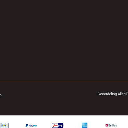
Beoordeling
AllesT
p