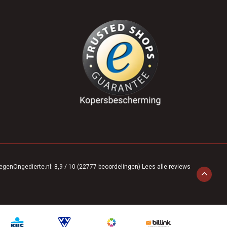
egenOngedierte.nl
:
8,9
/
10
(
22777
beoordelingen)
Lees alle reviews