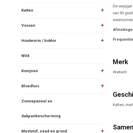
De verjager 
Katten
van 90 grad
weersomsta
Vossen
Afmetinge
Frequenti
Houtworm / boktor
Wild
Merk
Konijnen
Weitech
Bloedluis
Geschi
Zonnepaneel en
Katten, mar
dakpanbescherming
Samen
Meststof, zaad en grond