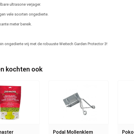
lbare ultrasone verjager.
gen vele soorten ongedierte.
kante meter bereik.
in ongedierte vrij met de robuuste Weitech Garden Protector 3!
n kochten ook
aster
Podal Mollenklem
Poko