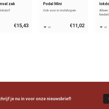
val zak
Podal Mini
lokdo
 lokstof
Ook voor in molshopen
Alleen
Nederl
€15,43
€11,02
rijf je nu in voor onze nieuwsbrief!