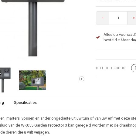
-
+
Alles op voorraad
besteld = Maandag
DEEL DIT PRODUCT
ng
Specificaties
ijving
ten, marters, vossen en ander ongedierte uit uw tuin of van uw erf met deze ste
eluid van de WK055 Garden Protector 3 kan geregeld worden met de draaiknop z
de dieren die u wilt verjagen.