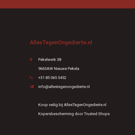
AllesTegenOngedierte.nl
Pekelwerk 38
9663AW Nieuwe Pekela
+31 85 065 5452
info@allestegenongedierte.nl
Koop veilig bij AllesTegenOngedierte.nl
Kopersbescherming door Trusted Shops