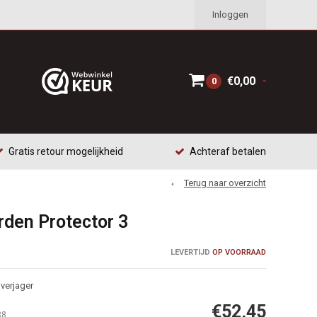
Inloggen
€0,00
0
Gratis retour mogelijkheid
Achteraf betalen
Terug naar overzicht
rden Protector 3
LEVERTIJD
OP VOORRAAD
nverjager
€52,45
38