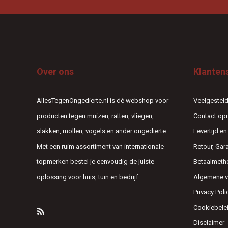
Over ons
Klanten
AllesTegenOngedierte.nl is dé webshop voor
Veelgesteld
producten tegen muizen, ratten, vliegen,
Contact o
slakken, mollen, vogels en ander ongedierte.
Levertijd e
Met een ruim assortiment van internationale
Retour, Gar
topmerken bestel je eenvoudig de juiste
Betaalmeth
oplossing voor huis, tuin en bedrijf.
Algemene 
Privacy Poli
Cookiebele
Disclaimer