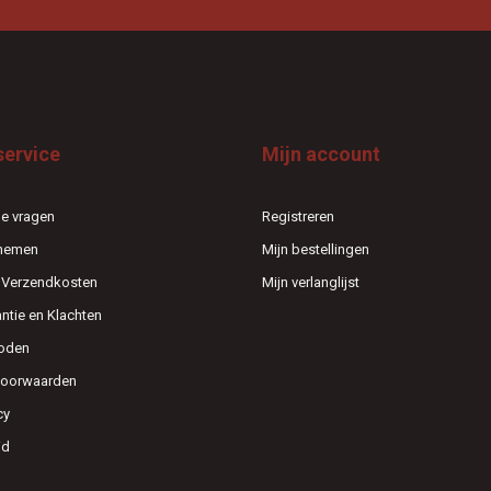
service
Mijn account
e vragen
Registreren
pnemen
Mijn bestellingen
n Verzendkosten
Mijn verlanglijst
antie en Klachten
oden
voorwaarden
cy
id