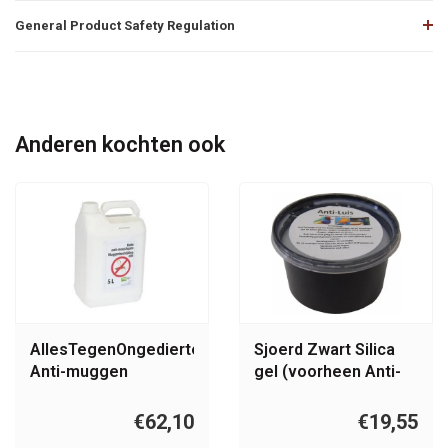
General Product Safety Regulation
Anderen kochten ook
AllesTegenOngedierte.nl
Sjoerd Zwart Silica
Anti-muggen
gel (voorheen Anti-
paraffine olie, 5L
Luis) 500 ml
€62,10
€19,55