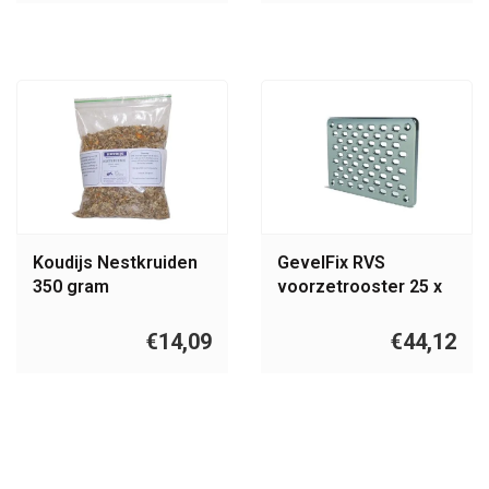
Koudijs Nestkruiden
GevelFix RVS
350 gram
voorzetrooster 25 x
15 cm
€14,09
€44,12