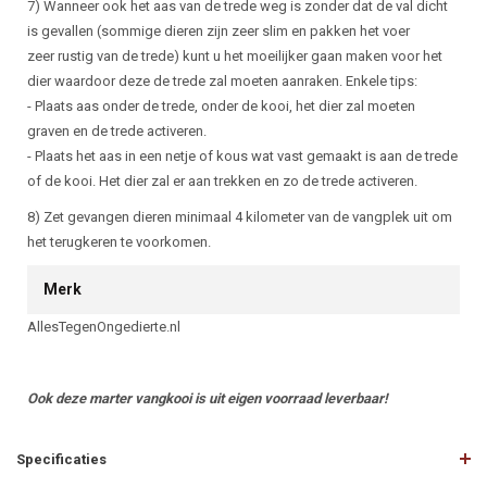
7) Wanneer ook het aas van de trede weg is zonder dat de val dicht
is gevallen (sommige dieren zijn zeer slim en pakken het voer
zeer rustig van de trede) kunt u het moeilijker gaan maken voor het
dier waardoor deze de trede zal moeten aanraken. Enkele tips:
- Plaats aas onder de trede, onder de kooi, het dier zal moeten
graven en de trede activeren.
- Plaats het aas in een netje of kous wat vast gemaakt is aan de trede
of de kooi. Het dier zal er aan trekken en zo de trede activeren.
8) Zet gevangen dieren minimaal 4 kilometer van de vangplek uit om
het terugkeren te voorkomen.
Merk
AllesTegenOngedierte.nl
Ook deze marter vangkooi is uit eigen voorraad leverbaar!
Specificaties