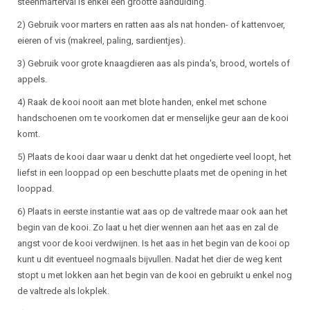
steenmarterval is enkel een grootte aanduiding.
2) Gebruik voor marters en ratten aas als nat honden- of kattenvoer,
eieren of vis (makreel, paling, sardientjes).
3) Gebruik voor grote knaagdieren aas als pinda's, brood, wortels of
appels.
4) Raak de kooi nooit aan met blote handen, enkel met schone
handschoenen om te voorkomen dat er menselijke geur aan de kooi
komt.
5) Plaats de kooi daar waar u denkt dat het ongedierte veel loopt, het
liefst in een looppad op een beschutte plaats met de opening in het
looppad.
6) Plaats in eerste instantie wat aas op de valtrede maar ook aan het
begin van de kooi. Zo laat u het dier wennen aan het aas en zal de
angst voor de kooi verdwijnen. Is het aas in het begin van de kooi op
kunt u dit eventueel nogmaals bijvullen. Nadat het dier de weg kent
stopt u met lokken aan het begin van de kooi en gebruikt u enkel nog
de valtrede als lokplek.