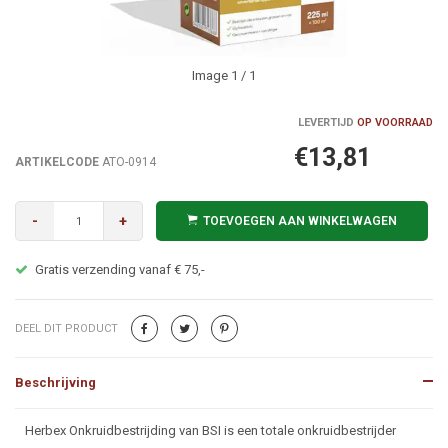
Image
1
/ 1
LEVERTIJD
OP VOORRAAD
€13,81
ARTIKELCODE
ATO-0914
-
+
TOEVOEGEN AAN WINKELWAGEN
Alles op voorraad? Voor 22:00 uur besteld = Morgen in huis
DEEL DIT PRODUCT
Beschrijving
Beschrijving
Herbex Onkruidbestrijding van BSI is een totale onkruidbestrijder