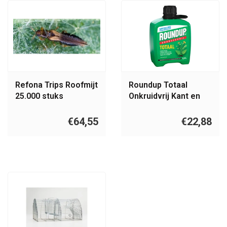
Refona Trips Roofmijt
Roundup Totaal
25.000 stuks
Onkruidvrij Kant en
Klaar Sprayer 2,5L
Navulling
€64,55
€22,88