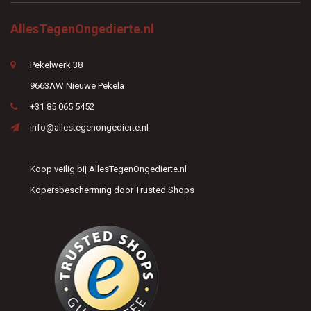
AllesTegenOngedierte.nl
Pekelwerk 38
9663AW Nieuwe Pekela
+31 85 065 5452
info@allestegenongedierte.nl
Koop veilig bij AllesTegenOngedierte.nl
Kopersbescherming door Trusted Shops