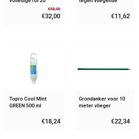
volledige rol 20
tegen vliegende
meter
insecten 400 ml
€58,00
€32,00
€11,62
Topro Cool Mint
Grondanker voor 10
GREEN 500 ml
meter vlieger
vogelverschrikkers
€18,24
€22,34