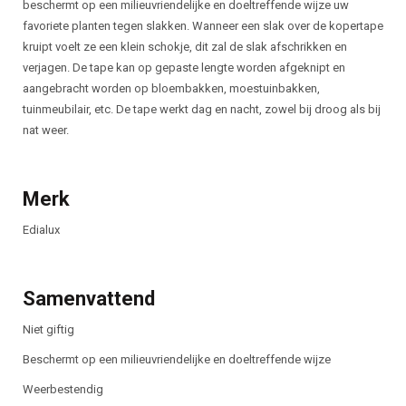
beschermt op een milieuvrien
delijke en doeltreffende wijze uw
favoriete planten tegen slakken. Wanneer een slak over de
kopertape
kruipt voelt ze een klein schokje, dit zal de slak afschrikken en
verjagen. De tape
kan op gepaste lengte worden afgeknipt en
aangebracht worden op bloembakken, moes
tuinbakken,
tuinmeubilair, etc. De tape werkt dag en nacht, zowel bij droog als bij
nat weer.
Merk
Edialux
Samenvattend
Niet giftig
Beschermt op een milieuvriendelijke en doeltreffende wijze
Weerbestendig