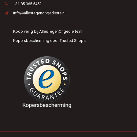
+31 85 065 5452
info@allestegenongedierte.nl
Koop veilig bij AllesTegenOngedierte.nl
Kopersbescherming door Trusted Shops