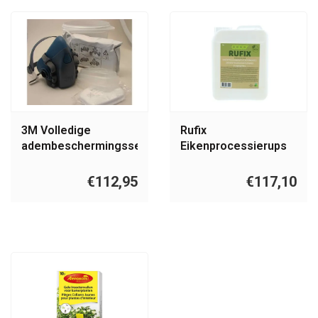
3M Volledige
Rufix
adembeschermingsset
Eikenprocessierups
fixeermiddel 5 Liter
€112,95
€117,10