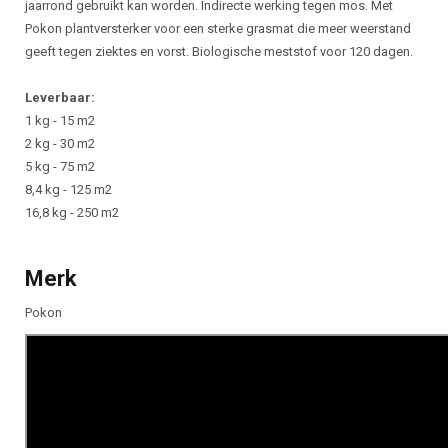
jaarrond gebruikt kan worden. Indirecte werking tegen mos. Met
Pokon plantversterker voor een sterke grasmat die meer weerstand
geeft tegen ziektes en vorst. Biologische meststof voor 120 dagen.
Leverbaar:
1 kg - 15 m2
2 kg - 30 m2
5 kg - 75 m2
8,4 kg - 125 m2
16,8 kg - 250 m2
Merk
Pokon