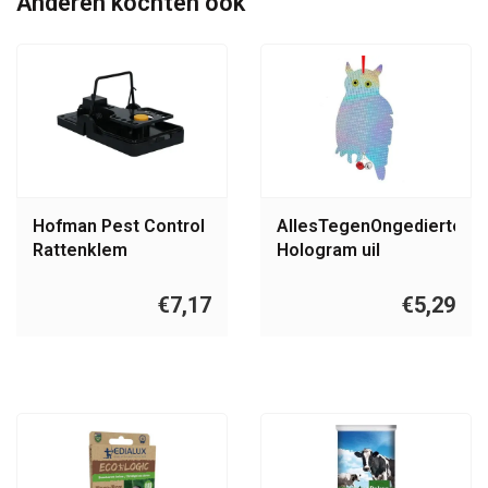
Anderen kochten ook
Hofman Pest Control
AllesTegenOngedierte.nl
Rattenklem
Hologram uil
instelbaar
dubbelzijdig met bel |
Vogelverjager
€7,17
€5,29