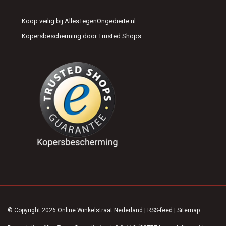
Je bestelt Gardena drukspuiten eenvoudig online bij
AllesTegenOngedierte.nl
. In onze webshop vind je een overzichtelijk
Koop veilig bij AllesTegenOngedierte.nl
aanbod, duidelijke productinformatie en praktische tips, zodat je snel
Kopersbescherming door Trusted Shops
de drukspuit kiest die past bij jouw bestrijdingssituatie.
Wil je bestrijdingsmiddelen gericht en veilig aanbrengen tegen
plaagdieren in en rond de tuin of op je erf? Bekijk dan de Gardena
drukspuiten bij AllesTegenOngedierte.nl en bestel direct online, zodat je
snel aan de slag kunt met een effectieve ongediertebestrijding.
© Copyright 2026 Online Winkelstraat Nederland
|
RSS-feed
|
Sitemap