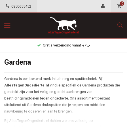
0
0850655452
Gratis verzending vanaf €75,-
Gardena
Gardena is een bekend merk in tuinzorg en spuittechniek. Bij
AllesTegenOngedierte.nl
vind je specifiek de Gardena producten die
geschikt zijn voor het veilig en gericht aanbrengen van
bestrijdingsmiddelen tegen ongedierte. Ons assortiment bestaat
uitsluitend uit Gardena drukspuiten die je helpen om middelen
nauwkeurig te doseren en aan te brengen.
Bij AllesTegenOngedierte.nl richten we ons volledig op