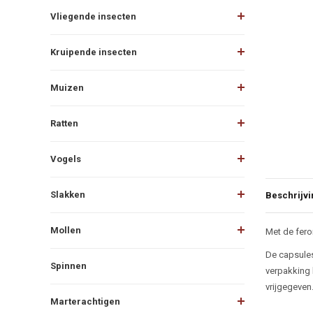
Vliegende insecten
Kruipende insecten
Muizen
Ratten
Vogels
Slakken
Beschrijvi
Beschr
Mollen
Met de fero
De capsules
Spinnen
verpakking 
vrijgegeven
Marterachtigen