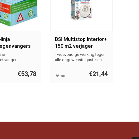
Ninja
BSI Multistop Interior+
liegenvangers
150 m2 verjager
ks
che
Tweevoudige werking tegen
gjesvanger.
alle ongewenste gasten in
huis.
€53,78
€21,44