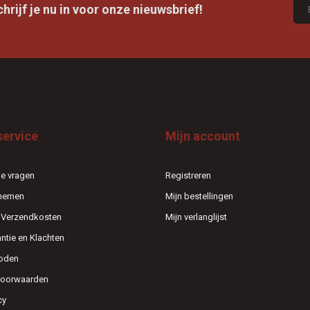
rijf je nu in voor onze nieuwsbrief!
service
Mijn account
e vragen
Registreren
pnemen
Mijn bestellingen
n Verzendkosten
Mijn verlanglijst
antie en Klachten
oden
voorwaarden
cy