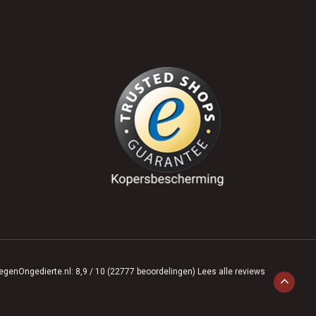
egenOngedierte.nl
:
8,9
/
10
(
22777
beoordelingen)
Lees alle reviews