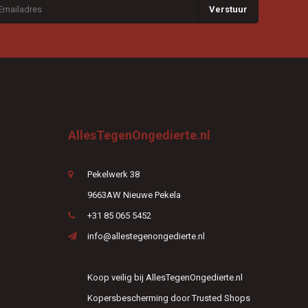
Verstuur
AllesTegenOngedierte.nl
Pekelwerk 38
9663AW Nieuwe Pekela
+31 85 065 5452
info@allestegenongedierte.nl
Koop veilig bij AllesTegenOngedierte.nl
Kopersbescherming door Trusted Shops