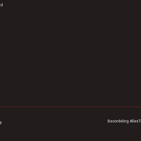
id
Beoordeling
AllesT
p