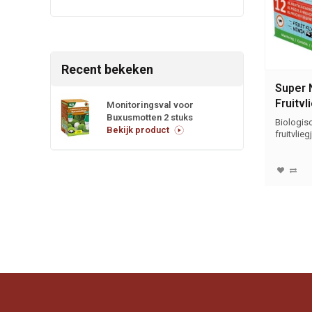
Recent bekeken
Super 
Fruitv
Monitoringsval voor
Buxusmotten 2 stuks
12 stu
Biologis
Bekijk product
fruitvlie