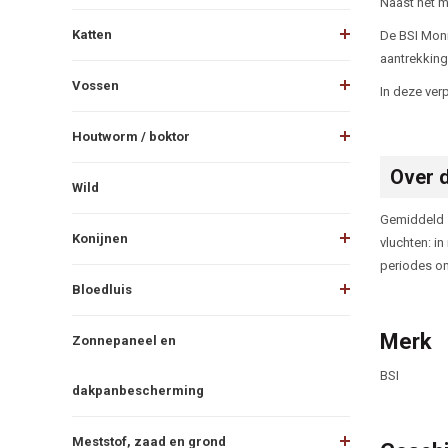
Naast het m
Katten
De BSI Moni
aantrekkings
Vossen
In deze verp
Houtworm / boktor
Over 
Wild
Gemiddeld zi
Konijnen
vluchten: i
periodes om
Bloedluis
Merk
Zonnepaneel en
BSI
dakpanbescherming
Meststof, zaad en grond