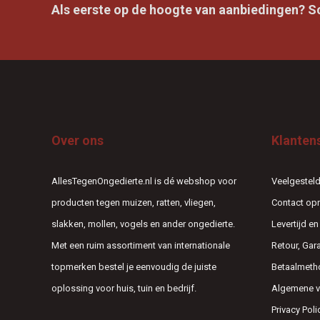
Als eerste op de hoogte van aanbiedingen? Sch
Over ons
Klanten
AllesTegenOngedierte.nl is dé webshop voor
Veelgesteld
producten tegen muizen, ratten, vliegen,
Contact o
slakken, mollen, vogels en ander ongedierte.
Levertijd e
Met een ruim assortiment van internationale
Retour, Gar
topmerken bestel je eenvoudig de juiste
Betaalmeth
oplossing voor huis, tuin en bedrijf.
Algemene 
Privacy Poli