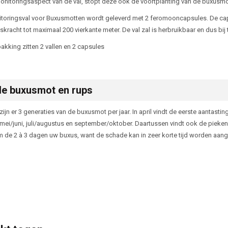
onitoringsaspect van de val, stopt deze ook de voortplanting van de buxusmo
toringsval voor Buxusmotten wordt geleverd met 2 feromooncapsules. De cap
kracht tot maximaal 200 vierkante meter. De val zal is herbruikbaar en dus bij
akking zitten 2 vallen en 2 capsules
de buxusmot en rups
jn er 3 generaties van de buxusmot per jaar. In april vindt de eerste aantasti
n mei/juni, juli/augustus en september/oktober. Daartussen vindt ook de pieke
 de 2 à 3 dagen uw buxus, want de schade kan in zeer korte tijd worden aang