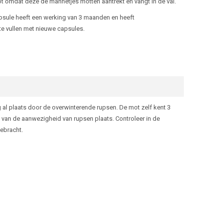
t omdat deze de mannetjes motten aantrekt en vangt in de val.
sule heeft een werking van 3 maanden en heeft
 te vullen met nieuwe capsules.
ng al plaats door de overwinterende rupsen. De mot zelf kent 3
n van de aanwezigheid van rupsen plaats. Controleer in de
ebracht.