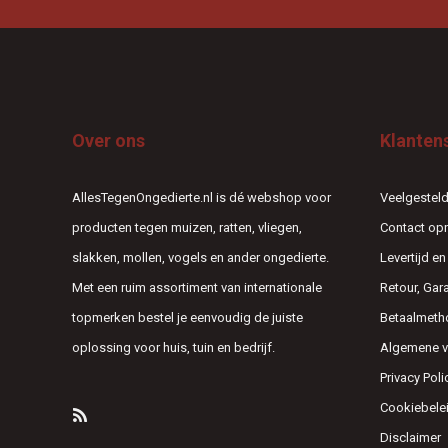
Over ons
Klanten
AllesTegenOngedierte.nl is dé webshop voor
Veelgesteld
producten tegen muizen, ratten, vliegen,
Contact o
slakken, mollen, vogels en ander ongedierte.
Levertijd e
Met een ruim assortiment van internationale
Retour, Gar
topmerken bestel je eenvoudig de juiste
Betaalmeth
oplossing voor huis, tuin en bedrijf.
Algemene 
Privacy Poli
Cookiebele
Disclaimer