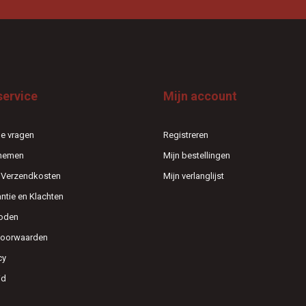
service
Mijn account
e vragen
Registreren
pnemen
Mijn bestellingen
n Verzendkosten
Mijn verlanglijst
antie en Klachten
oden
voorwaarden
cy
id