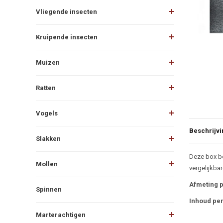
Vliegende insecten
Kruipende insecten
Muizen
Ratten
Vogels
Beschrijvi
Slakken
Beschr
Deze box be
Mollen
vergelijkbar
Afmeting p
Spinnen
Inhoud pe
Marterachtigen