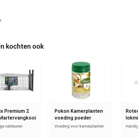
r
n kochten ook
x Premium 2
Pokon Kamerplanten
Rotec
Martervangkooi
voeding poeder
lokmi
muize
ige valdeuren
Voeding voor kamerplanten
Handig