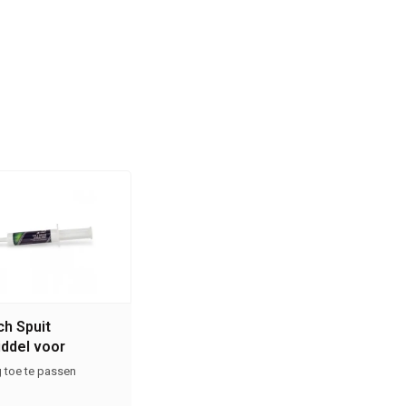
h Spuit
ddel voor
n en ratten
 toe te passen