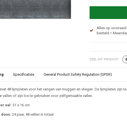
Alles op voorraad
besteld = Maandag
DEEL DIT PRODUCT
ng
Specificaties
General Product Safety Regulation (GPSR)
ijving
vat 48 lijmplaten voor het vangen van muggen en vliegen. De lijmplaten zijn t
e vallen of zijn los te gebruiken voor zelfgemaakte vallen.
er val:
51 x 16 cm
r doos:
24 paar, 48 vellen in totaal