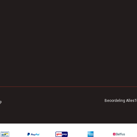
Beoordeling
AllesT
p