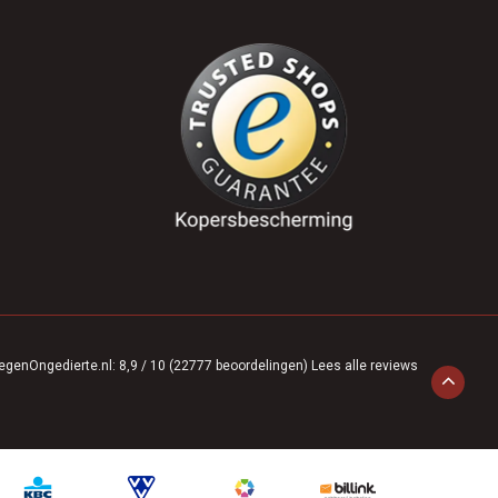
egenOngedierte.nl
:
8,9
/
10
(
22777
beoordelingen)
Lees alle reviews