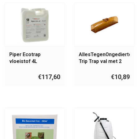
Piper Ecotrap
AllesTegenOngedierte.nl
vloeistof 4L
Trip Trap val met 2
ingangen
€117,60
€10,89