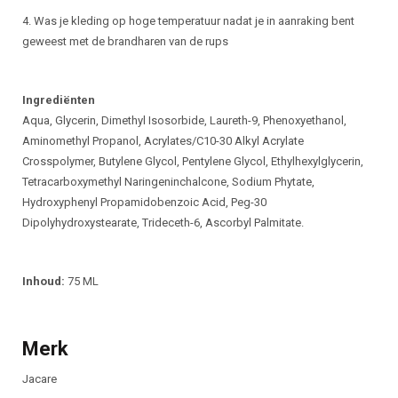
4. Was je kleding op hoge temperatuur nadat je in aanraking bent
geweest met de brandharen van de rups
Ingrediënten
Aqua, Glycerin, Dimethyl Isosorbide, Laureth-9, Phenoxyethanol,
Aminomethyl Propanol, Acrylates/C10-30 Alkyl Acrylate
Crosspolymer, Butylene Glycol, Pentylene Glycol, Ethylhexylglycerin,
Tetracarboxymethyl Naringeninchalcone, Sodium Phytate,
Hydroxyphenyl Propamidobenzoic Acid, Peg-30
Dipolyhydroxystearate, Trideceth-6, Ascorbyl Palmitate.
Inhoud:
75 ML
Merk
Jacare