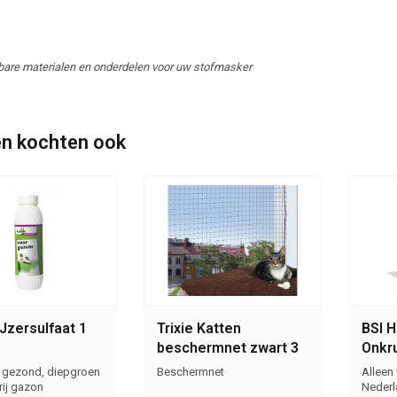
are materialen en onderdelen voor uw stofmasker
n kochten ook
Jzersulfaat 1
Trixie Katten
BSI 
beschermnet zwart 3
Onkru
x 4 M
ml
 gezond, diepgroen
Beschermnet
Alleen
rij gazon
Nederl