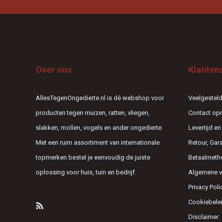
Over ons
Klanten
AllesTegenOngedierte.nl is dé webshop voor
Veelgesteld
producten tegen muizen, ratten, vliegen,
Contact o
slakken, mollen, vogels en ander ongedierte.
Levertijd e
Met een ruim assortiment van internationale
Retour, Gar
topmerken bestel je eenvoudig de juiste
Betaalmeth
oplossing voor huis, tuin en bedrijf.
Algemene 
Privacy Poli
Cookiebele
Disclaimer