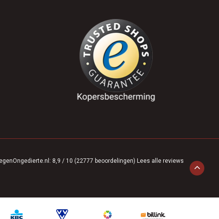
egenOngedierte.nl
:
8,9
/
10
(
22777
beoordelingen)
Lees alle reviews