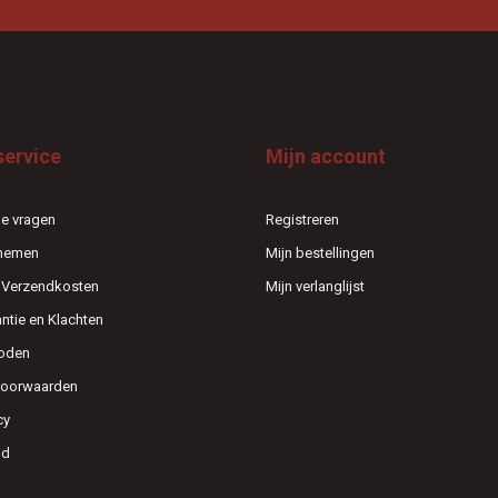
service
Mijn account
e vragen
Registreren
pnemen
Mijn bestellingen
n Verzendkosten
Mijn verlanglijst
antie en Klachten
oden
voorwaarden
cy
id