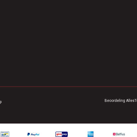
Beoordeling
AllesT
p