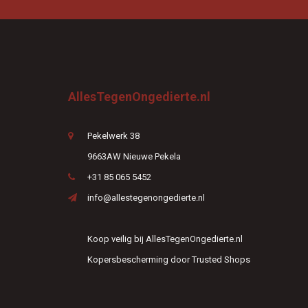
AllesTegenOngedierte.nl
Pekelwerk 38
9663AW Nieuwe Pekela
+31 85 065 5452
info@allestegenongedierte.nl
Koop veilig bij AllesTegenOngedierte.nl
Kopersbescherming door Trusted Shops