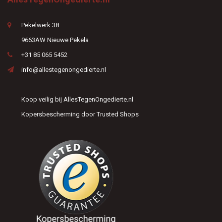
Pekelwerk 38
9663AW Nieuwe Pekela
+31 85 065 5452
info@allestegenongedierte.nl
Koop veilig bij AllesTegenOngedierte.nl
Kopersbescherming door Trusted Shops