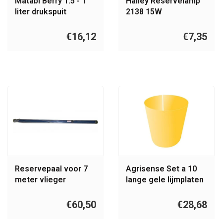
Matabi Berry 1.5 - 1
Halley Reservelamp
liter drukspuit
2138 15W
€16,12
€7,35
Reservepaal voor 7
Agrisense Set a 10
meter vlieger
lange gele lijmplaten
vogelverschrikkers
voor mottenval
€60,50
€28,68