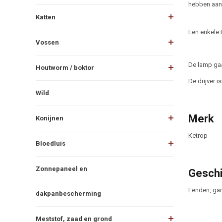
hebben aan 
Katten
Een enkele 
Vossen
De lamp gaa
Houtworm / boktor
De drijver 
Wild
Merk
Konijnen
Ketrop
Bloedluis
Zonnepaneel en
Geschi
Eenden, gan
dakpanbescherming
Meststof, zaad en grond