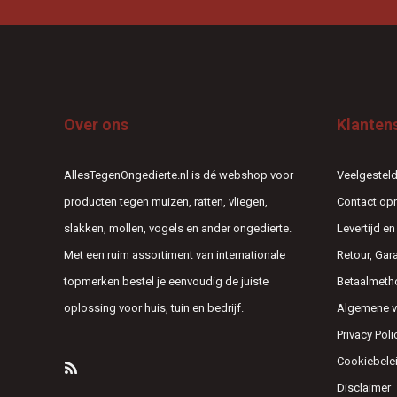
Over ons
Klanten
AllesTegenOngedierte.nl is dé webshop voor
Veelgesteld
producten tegen muizen, ratten, vliegen,
Contact o
slakken, mollen, vogels en ander ongedierte.
Levertijd e
Met een ruim assortiment van internationale
Retour, Gar
topmerken bestel je eenvoudig de juiste
Betaalmeth
oplossing voor huis, tuin en bedrijf.
Algemene 
Privacy Poli
Cookiebele
Disclaimer