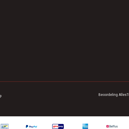
Beoordeling
AllesT
p