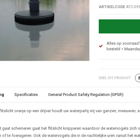
ARTIKELCODE
ATO-09
Alles op voorraad
besteld = Maandag
DEEL DIT PRODUCT
ng
Specificaties
General Product Safety Regulation (GPSR)
ijving
flitslicht oranje op een drijver houdt uw waterpartij vrij van ganzen, meeuwen
 gaat schemeren gaat het flitslicht knipperen waardoor de watervogels zich 
n of te foerageren. Ook de watervogels die in de nachtelijke uren vanuit het 