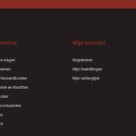
service
Mijn account
e vragen
Registreren
pnemen
Mijn bestellingen
n Verzendkosten
Mijn verlanglijst
antie en Klachten
oden
voorwaarden
cy
id