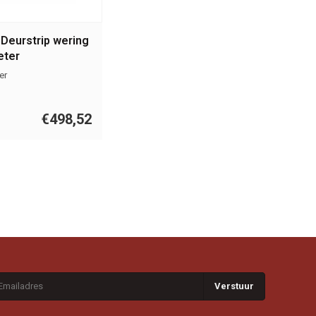
 Deurstrip wering
eter
er
€498,52
Verstuur