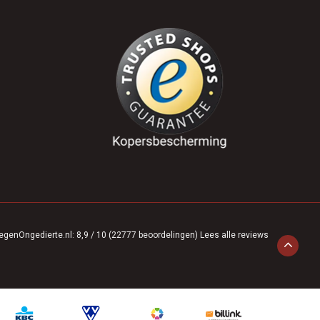
egenOngedierte.nl
:
8,9
/
10
(
22777
beoordelingen)
Lees alle reviews