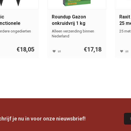
ic
Roundup Gazon
Raxit
unctionele
onkruidvrij 1 kg
25 m
er op Zonne-
rdere ongedierten
Alleen verzending binnen
25 met
e
Nederland
€18,05
€17,18
rijf je nu in voor onze nieuwsbrief!