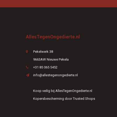
AllesTegenOngedierte.nl
Pekelwerk 38
9663AW Nieuwe Pekela
+31 85 065 5452
info@allestegenongedierte.nl
Koop veilig bij AllesTegenOngedierte.nl
Kopersbescherming door Trusted Shops