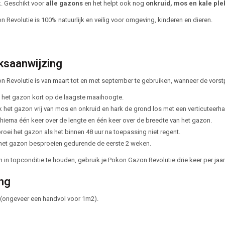
. Geschikt voor
alle gazons
en het helpt ook nog
onkruid, mos en kale pl
 Revolutie is 100% natuurlijk en veilig voor omgeving, kinderen en dieren.
ksaanwijzing
 Revolutie is van maart tot en met september te gebruiken, wanneer de vorstp
 het gazon kort op de laagste maaihoogte.
 het gazon vrij van mos en onkruid en hark de grond los met een verticuteerha
 hierna één keer over de lengte en één keer over de breedte van het gazon.
roei het gazon als het binnen 48 uur na toepassing niet regent.
f het gazon besproeien gedurende de eerste 2 weken.
in topconditie te houden, gebruik je Pokon Gazon Revolutie drie keer per jaar: 
ng
(ongeveer een handvol voor 1m2).