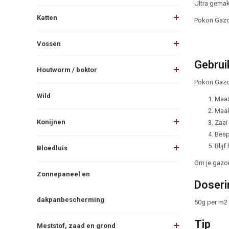
Ultra gemak
Katten
Pokon Gazon
Vossen
Gebrui
Houtworm / boktor
Pokon Gazon
Wild
Maai
Maak
Konijnen
Zaai
Besp
Blij
Bloedluis
Om je gazon 
Zonnepaneel en
Doseri
dakpanbescherming
50g per m2 
Tip
Meststof, zaad en grond