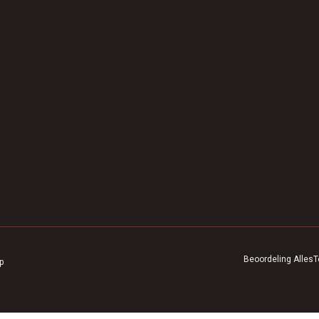
Beoordeling
AllesT
p