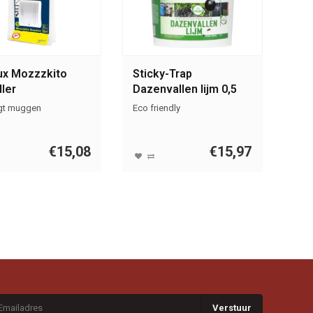
ux Mozzzkito
Sticky-Trap
ler
Dazenvallen lijm 0,5
liter
gt muggen
Eco friendly
€15,08
€15,97
Verstuur