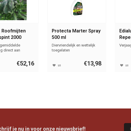
 Roofmijten
Protecta Marter Spray
Edial
spint 2000
500 ml
Repel
 gemiddelde
Diervriendelijk en wettelijk
Verjaa
g direct aan
toegelaten
€52,16
€13,98
rijf je nu in voor onze nieuwsbrief!