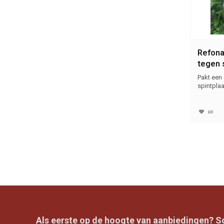
Refona
tegen 
stuks
Pakt een
spintplaa
Als eerste op de hoogte van aanbiedingen? Sch