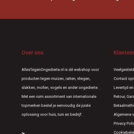
Over ons
Klanten
AllesTegenOngedierte.nl is dé webshop voor
Veelgesteld
producten tegen muizen, ratten, vliegen,
Contact o
slakken, mollen, vogels en ander ongedierte.
Levertijd e
Met een ruim assortiment van internationale
Retour, Gar
topmerken bestel je eenvoudig de juiste
Betaalmeth
oplossing voor huis, tuin en bedrijf.
Algemene 
Privacy Poli
Cookiebele