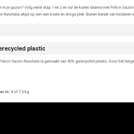
en in je gazon? Volg eerst stap 1 en 2 en vul de kuilen daarna met Pokon Gaz
 Revolutie altijd op een een koele en droge plek. Buiten bereik van kinderen e
recycled plastic
Pokon Gazon Revolutie is gemaakt van 40% gerecycled plastic. Door het herg
ar in:
4 of 7,5 kg