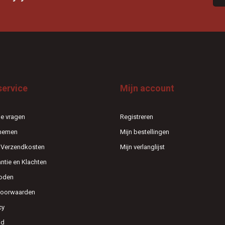
service
Mijn account
e vragen
Registreren
pnemen
Mijn bestellingen
n Verzendkosten
Mijn verlanglijst
antie en Klachten
oden
voorwaarden
cy
id