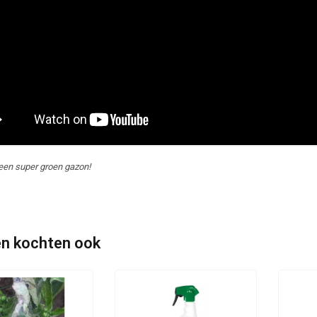
 een super groen gazon!
n kochten ook