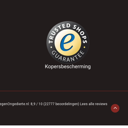
egenOngedierte.nl
:
8,9
/
10
(
22777
beoordelingen)
Lees alle reviews