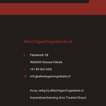
AllesTegenOngedierte.nl
Pekelwerk 38
9663AW Nieuwe Pekela
+31 85 065 5452
info@allestegenongedierte.nl
Koop veilig bij AllesTegenOngedierte.nl
Kopersbescherming door Trusted Shops