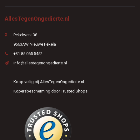
AllesTegenOngedierte.nl
Pekelwerk 38
9663AW Nieuwe Pekela
+31 85 065 5452
info@allestegenongedierte.nl
Koop veilig bij AllesTegenOngedierte.nl
Kopersbescherming door Trusted Shops