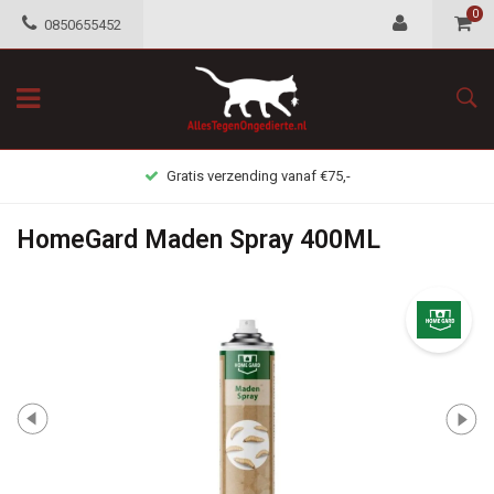
0
0850655452
5,-
Gratis retour mogelijkhei
HomeGard Maden Spray 400ML