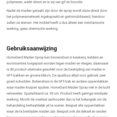
polymeren, werkt direct en is vrij van gif en biocide.
Nadat de maden geraakt zijn door de spray wordt deze direct door
het polymerennetwerk ingekapseld en geïmmobiliseerd, hierdoor
zullen ze sterven. Het middel heeft u dus alleen een mechanische
werking, geen chemische werking.
Gebruiksaanwijzing
HomeGard Maden Spray kan binnenshuis in keukens, kelders en
woonruimtes toegepast worden tegen maden en vliegen, daarnaast
is dit product uitermate geschikt voor de bestrijding van maden in
GFT-bakken en groene kliko’s. De spuitbus altijd voor gebruik zeer
goed schudden. Buitenshuis in de GFT-bak en andere oppervlakken
waar maden kruipen spuiten. HomeGard Maden Spray niet in de lucht
vernevelen. Spuitafstand ca. 30 cm. Product heeft geringe residuele
werking. Mocht de overlast aanhouden dan is het belangrijk om de
behandeling herhaaldelijk uit te voeren. Bespuit alle oppervlakken
waar de te bestrijden maden zijn. Bespuit ook de deksel en randen