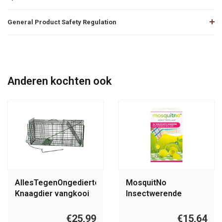
General Product Safety Regulation
Anderen kochten ook
AllesTegenOngedierte.nl
MosquitNo
Knaagdier vangkooi
Insectwerende
hangers
€25,99
€15,64