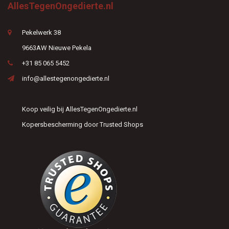
AllesTegenOngedierte.nl
Pekelwerk 38
9663AW Nieuwe Pekela
+31 85 065 5452
info@allestegenongedierte.nl
Koop veilig bij AllesTegenOngedierte.nl
Kopersbescherming door Trusted Shops