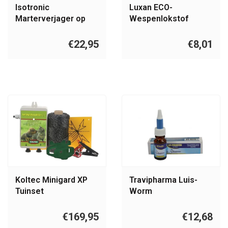
Isotronic
Luxan ECO-
Marterverjager op
Wespenlokstof
batterijen
500ml
€22,95
€8,01
Koltec Minigard XP
Travipharma Luis-
Tuinset
Worm
€169,95
€12,68