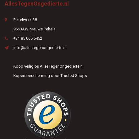
AllesTegenOngedierte.nl
Pekelwerk 38
9663AW Nieuwe Pekela
+31 85 065 5452
info@allestegenongedierte.nl
Koop veilig bij AllesTegenOngedierte.nl
Kopersbescherming door Trusted Shops