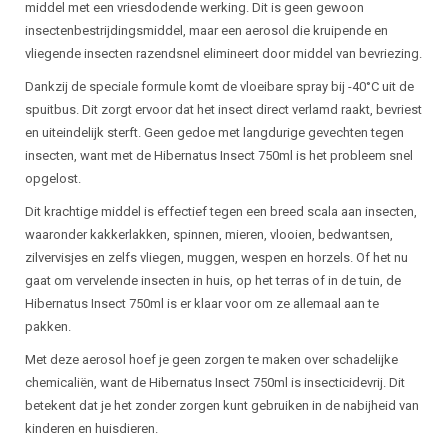
middel met een vriesdodende werking. Dit is geen gewoon
insectenbestrijdingsmiddel, maar een aerosol die kruipende en
vliegende insecten razendsnel elimineert door middel van bevriezing.
Dankzij de speciale formule komt de vloeibare spray bij -40°C uit de
spuitbus. Dit zorgt ervoor dat het insect direct verlamd raakt, bevriest
en uiteindelijk sterft. Geen gedoe met langdurige gevechten tegen
insecten, want met de Hibernatus Insect 750ml is het probleem snel
opgelost.
Dit krachtige middel is effectief tegen een breed scala aan insecten,
waaronder kakkerlakken, spinnen, mieren, vlooien, bedwantsen,
zilvervisjes en zelfs vliegen, muggen, wespen en horzels. Of het nu
gaat om vervelende insecten in huis, op het terras of in de tuin, de
Hibernatus Insect 750ml is er klaar voor om ze allemaal aan te
pakken.
Met deze aerosol hoef je geen zorgen te maken over schadelijke
chemicaliën, want de Hibernatus Insect 750ml is insecticidevrij. Dit
betekent dat je het zonder zorgen kunt gebruiken in de nabijheid van
kinderen en huisdieren.