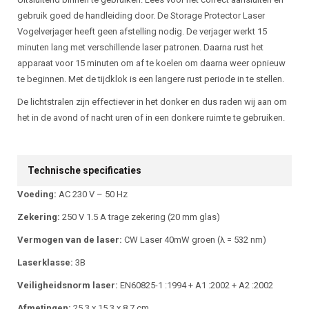
gebruik goed de handleiding door. De Storage Protector Laser
Vogelverjager heeft geen afstelling nodig. De verjager werkt 15
minuten lang met verschillende laser patronen. Daarna rust het
apparaat voor 15 minuten om af te koelen om daarna weer opnieuw
te beginnen. Met de tijdklok is een langere rust periode in te stellen.
De lichtstralen zijn effectiever in het donker en dus raden wij aan om
het in de avond of nacht uren of in een donkere ruimte te gebruiken.
Technische specificaties
Voeding:
AC 230 V – 50 Hz
Zekering:
250 V 1.5 A trage zekering (20 mm glas)
Vermogen van de laser:
CW Laser 40mW groen (λ = 532 nm)
Laserklasse:
3B
Veiligheidsnorm laser:
EN60825-1 :1994 + A1 :2002 + A2 :2002
Afmetingen:
25,3 x 15,3 x 8,7 cm