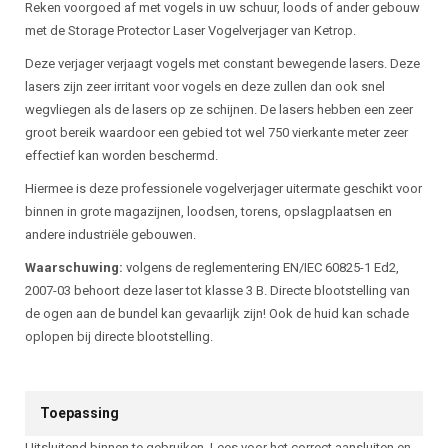
Beschrijving
Reken voorgoed af met vogels in uw schuur, loods of ander gebouw
met de Storage Protector Laser Vogelverjager van Ketrop.
Deze verjager verjaagt vogels met constant bewegende lasers. Deze
lasers zijn zeer irritant voor vogels en deze zullen dan ook snel
wegvliegen als de lasers op ze schijnen. De lasers hebben een zeer
groot bereik waardoor een gebied tot wel 750 vierkante meter zeer
effectief kan worden beschermd.
Hiermee is deze professionele vogelverjager uitermate geschikt voor
binnen in grote magazijnen, loodsen, torens, opslagplaatsen en
andere industriële gebouwen.
Waarschuwing:
volgens de reglementering EN/IEC 60825-1 Ed2,
2007-03 behoort deze laser tot klasse 3 B. Directe blootstelling van
de ogen aan de bundel kan gevaarlijk zijn! Ook de huid kan schade
oplopen bij directe blootstelling.
Toepassing
Uitsluitend binnen te gebruiken. Lees voor het correct aansluiten en