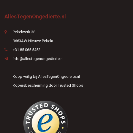
AllesTegenOngedierte.nl
Pekelwerk 38
9663AW Nieuwe Pekela
+31 85 065 5452
info@allestegenongedierte.nl
Koop veilig bij AllesTegenOngedierte.nl
Kopersbescherming door Trusted Shops