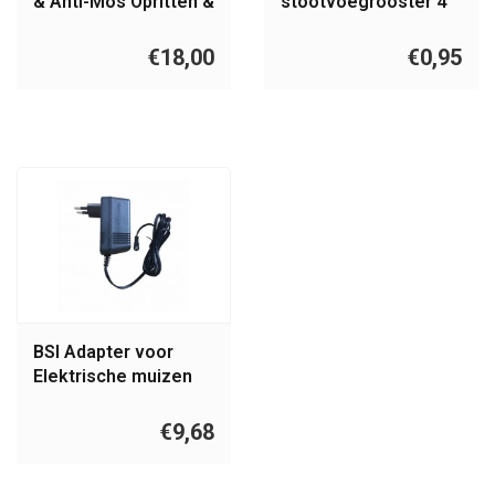
& Anti-Mos Opritten &
stootvoegrooster 4
Paden 2,5 L
cm
€18,00
€0,95
BSI Adapter voor
Elektrische muizen
en rattenval
€9,68