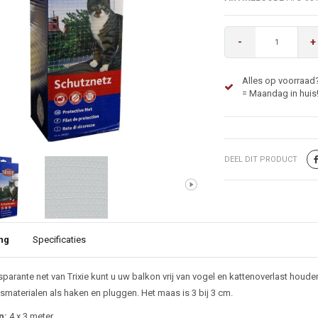
-
+
Alles op voorraad
= Maandag in huis
DEEL DIT PRODUCT
ng
Specificaties
ijving
sparante net van Trixie kunt u uw balkon vrij van vogel en kattenoverlast houd
smaterialen als haken en pluggen. Het maas is 3 bij 3 cm.
n:
4 x 3 meter