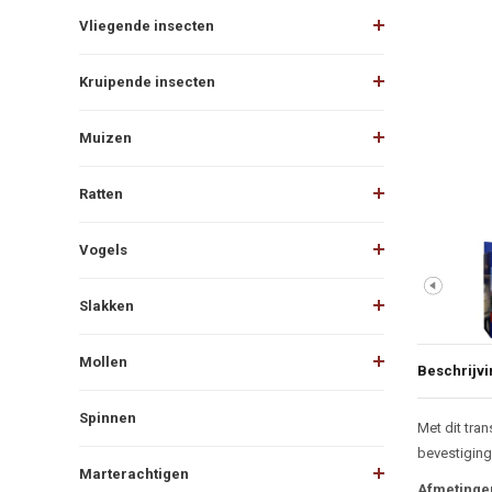
Vliegende insecten
Kruipende insecten
Muizen
Ratten
Vogels
Slakken
Mollen
Beschrijvi
Spinnen
Beschr
Met dit tran
bevestiging
Marterachtigen
Afmetinge