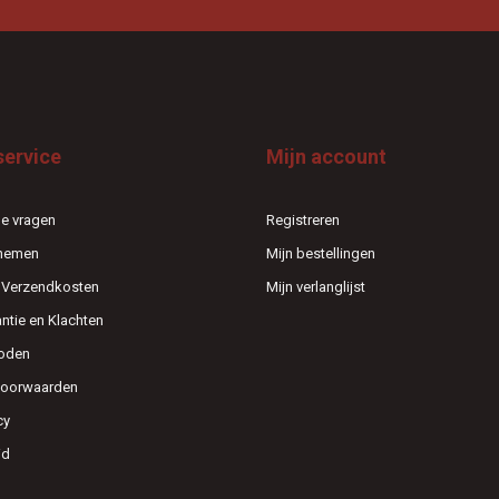
service
Mijn account
e vragen
Registreren
pnemen
Mijn bestellingen
n Verzendkosten
Mijn verlanglijst
antie en Klachten
oden
voorwaarden
cy
id