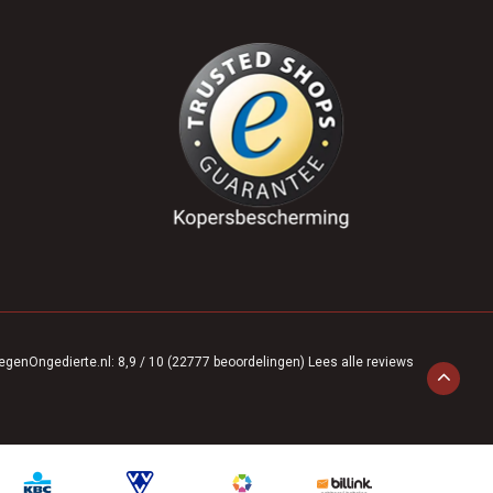
egenOngedierte.nl
:
8,9
/
10
(
22777
beoordelingen)
Lees alle reviews