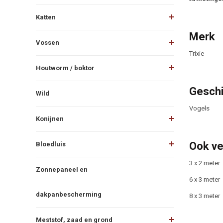
Katten
Merk
Vossen
Trixie
Houtworm / boktor
Geschi
Wild
Vogels
Konijnen
Ook ve
Bloedluis
3 x 2 meter
Zonnepaneel en
6 x 3 meter
dakpanbescherming
8 x 3 meter
Meststof, zaad en grond