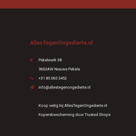
AllesTegenOngedierte.nl
Pekelwerk 38
9663AW Nieuwe Pekela
+31 85 065 5452
info@allestegenongedierte.nl
Koop veilig bij AllesTegenOngedierte.nl
Kopersbescherming door Trusted Shops