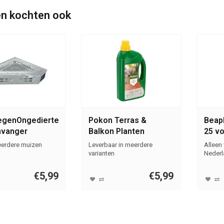
n kochten ook
egenOngedierte.nl
Pokon Terras &
Beaph
nvanger
Balkon Planten
25 v
ek
Voeding 1L
en v
erdere muizen
Leverbaar in meerdere
Alleen
varianten
Nederl
€5,99
€5,99