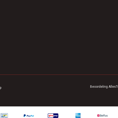
Beoordeling
AllesT
p