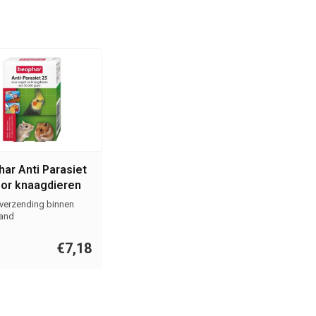
ar Anti Parasiet
oor knaagdieren
ogels
 verzending binnen
and
€7,18