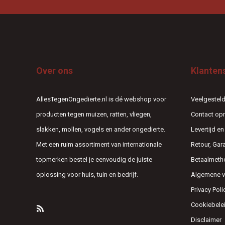
Over ons
Klanten
AllesTegenOngedierte.nl is dé webshop voor
Veelgesteld
producten tegen muizen, ratten, vliegen,
Contact o
slakken, mollen, vogels en ander ongedierte.
Levertijd e
Met een ruim assortiment van internationale
Retour, Gar
topmerken bestel je eenvoudig de juiste
Betaalmeth
oplossing voor huis, tuin en bedrijf.
Algemene 
Privacy Poli
Cookiebele
Disclaimer