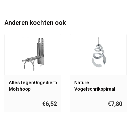
Anderen kochten ook
AllesTegenOngedierte.nl
Nature
Molshoop
Vogelschrikspiraal
mollenklem
€6,52
€7,80